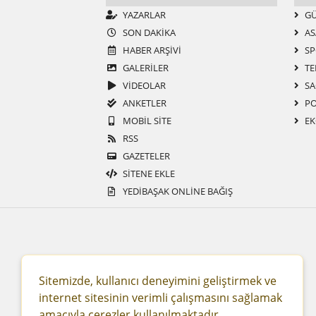
YAZARLAR
G
SON DAKIKA
AS
HABER ARŞIVI
SP
GALERİLER
TE
VİDEOLAR
SA
ANKETLER
PO
MOBIL SITE
EK
RSS
GAZETELER
SITENE EKLE
YEDİBAŞAK ONLİNE BAĞIŞ
Sitemizde, kullanıcı deneyimini geliştirmek ve
internet sitesinin verimli çalışmasını sağlamak
amacıyla çerezler kullanılmaktadır.