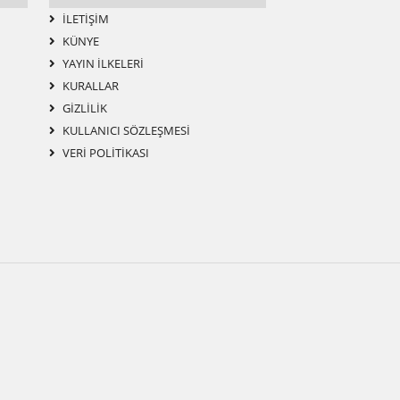
İLETIŞIM
KÜNYE
YAYIN İLKELERI
KURALLAR
GIZLILIK
KULLANICI SÖZLEŞMESI
VERI POLITIKASI