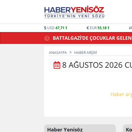
USD
47,71
EUR
55,18
BATTALGAZİ’DE ÇOCUKLAR GELE
ANASAYFA
HABER ARŞIVI
8 AĞUSTOS 2026 C
Haber arş
Haber Yenisöz
Ko