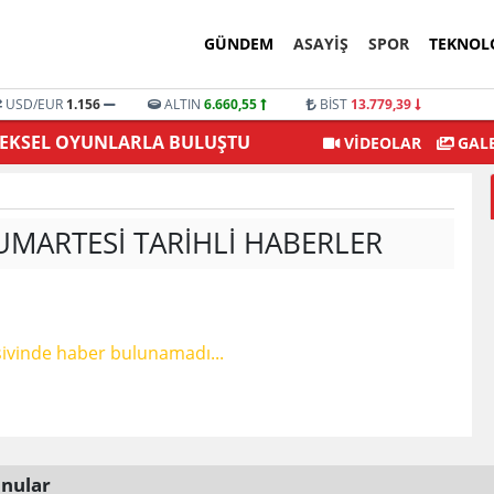
GÜNDEM
ASAYİŞ
SPOR
TEKNOL
USD/EUR
1.156
ALTIN
6.660,55
BİST
13.779,39
NEKSEL OYUNLARLA BULUŞTU
Ekrem İ
VİDEOLAR
GALE
UMARTESI TARIHLI HABERLER
ivinde haber bulunamadı...
nular