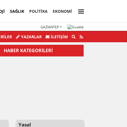
OJI
SAĞLIK
POLİTİKA
EKONOMİ
GAZIANTEP
mamoğlu'nun diploması iptal edildi
Şehitkamil Bel
RİLER
YAZARLAR
İLETIŞIM
HABER KATEGORİLERİ
Yasal