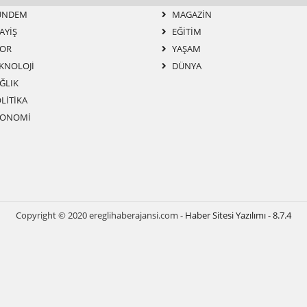
ÜNDEM
MAGAZIN
AYİŞ
EĞITIM
OR
YAŞAM
KNOLOJI
DÜNYA
ĞLIK
LİTİKA
ONOMİ
Copyright © 2020 ereglihaberajansi.com -
Haber Sitesi Yazılımı - 8.7.4