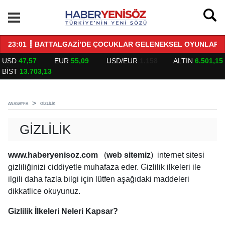
23:01 ┋ BATTALGAZİ’DE ÇOCUKLAR GELENEKSEL OYUNLARL
01
USD
47,57
EUR
55,09
USD/EUR
1.158
ALTIN
6.501,15
BİST
13.703,13
ANASAYFA
GIZLILIK
GIZLILIK
www.haberyenisoz.com
(
web sitemiz
) internet sitesi
gizliliğinizi ciddiyetle muhafaza eder. Gizlilik ilkeleri ile
ilgili daha fazla bilgi için lütfen aşağıdaki maddeleri
dikkatlice okuyunuz.
Gizlilik İlkeleri Neleri Kapsar?