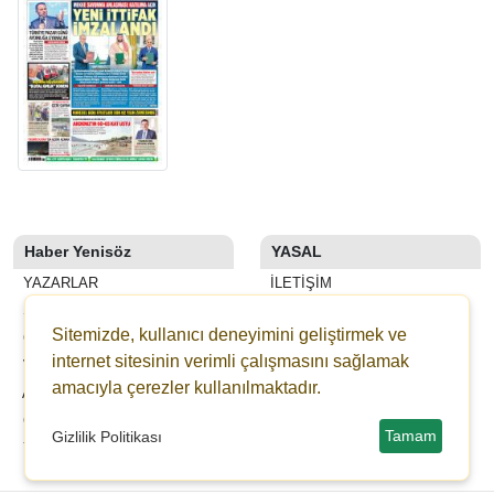
Haber Yenisöz
YASAL
YAZARLAR
İLETIŞIM
SON DAKİKA
KÜNYE
Sitemizde, kullanıcı deneyimini geliştirmek ve
GALERİLER
YAYIN İLKELERI
internet sitesinin verimli çalışmasını sağlamak
VİDEOLAR
KURALLAR
amacıyla çerezler kullanılmaktadır.
ANKETLER
GIZLILIK
GAZETELER
KULLANICI SÖZLEŞMESI
Tamam
Gizlilik Politikası
YEDİBAŞAK ONLİNE BAĞIŞ
VERI POLITIKASI