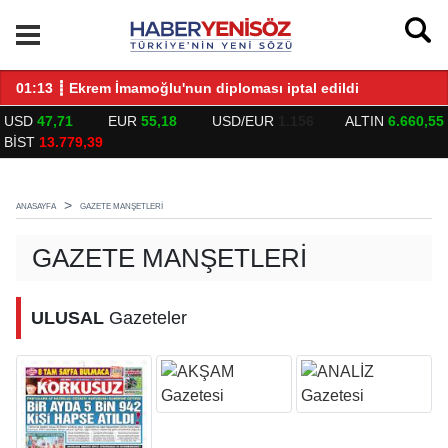
LARLA BULUŞTU
01:13 ┋ Ekrem İmamoğlu'nun diploması iptal edildi
14
USD
47,71
EUR
55,18
USD/EUR
1.156
ALTIN
6.660,55
BİST
13.779,39
ANASAYFA
GAZETE MANŞETLERI
GAZETE MANŞETLERI
ULUSAL
Gazeteler