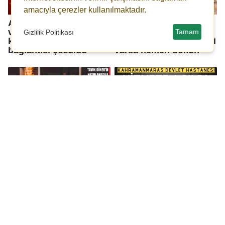
amacıyla çerezler kullanılmaktadır.
Araştırmalar sonuç
Tek damlası bile ciddi
verdi: Kovid-19'un
zarar veriyor!
Tamam
Gizlilik Politikası
kalıcı koku kaybıyla
Zeytinyağında bu belirti
bağlantısı çözüldü
varsa hemen dökün
Tavuk dönerin
Kahramanmaraş Devlet
hazırlanışı ile ilgili
Hastanesi Hizmete
korkunç sözler! Artık
Açıldı
ağzınıza bile
sürmeyeceksiniz