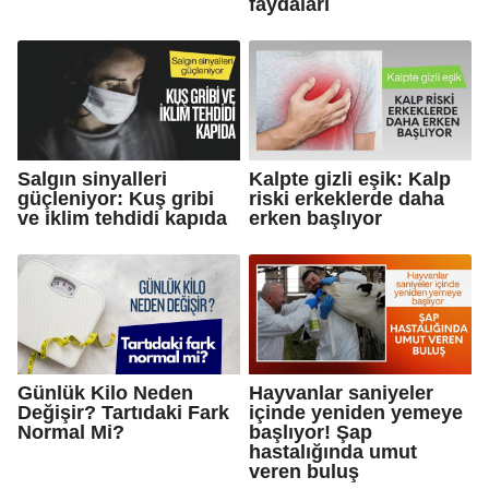
faydaları
Salgın sinyalleri
Kalpte gizli eşik: Kalp
güçleniyor: Kuş gribi
riski erkeklerde daha
ve iklim tehdidi kapıda
erken başlıyor
Günlük Kilo Neden
Hayvanlar saniyeler
Değişir? Tartıdaki Fark
içinde yeniden yemeye
Normal Mi?
başlıyor! Şap
hastalığında umut
veren buluş