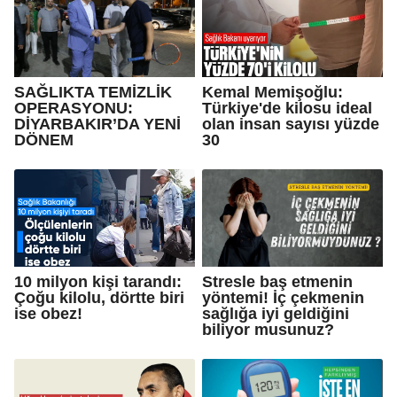
SAĞLIKTA TEMİZLİK
Kemal Memişoğlu:
OPERASYONU:
Türkiye'de kilosu ideal
DİYARBAKIR’DA YENİ
olan insan sayısı yüzde
DÖNEM
30
10 milyon kişi tarandı:
Stresle baş etmenin
Çoğu kilolu, dörtte biri
yöntemi! İç çekmenin
ise obez!
sağlığa iyi geldiğini
biliyor musunuz?