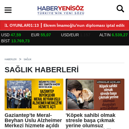
LARLA BULUŞTU
01:13 ┋ Ekrem İmamoğlu'nun diploması iptal edildi
14
USD
47,59
EUR
55,07
USD/EUR
1.157
ALTIN
6.539,27
BİST
13.769,73
HABERLER
SAĞLIK
SAĞLIK HABERLERI
Gaziantep'te Meral-
'Köpek sahibi olmak
Beyhan Uslu Alzheimer
stresle başa çıkmak
Merkezi hizmete açıldı
yerine olumsuz