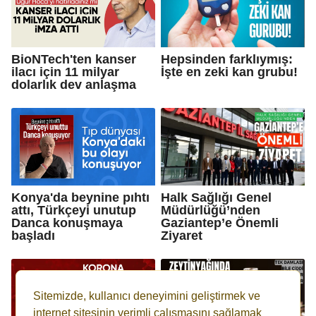
BioNTech'ten kanser
Hepsinden farklıymış:
ilacı için 11 milyar
İşte en zeki kan grubu!
dolarlık dev anlaşma
Konya'da beynine pıhtı
Halk Sağlığı Genel
attı, Türkçeyi unutup
Müdürlüğü’nden
Danca konuşmaya
Gaziantep’e Önemli
başladı
Ziyaret
Sitemizde, kullanıcı deneyimini geliştirmek ve
internet sitesinin verimli çalışmasını sağlamak