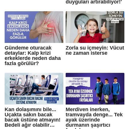
duyguları artırabiliyor!'
Gündeme oturacak
Zorla su içmeyin: Vücut
detaylar: Kalp krizi
ne zaman isterse
erkeklerde neden daha
fazla görülür?
Kan dolaşımını bile...
Merdiven inerken,
Uçakta sakın bacak
tramvayda denge... Tek
bacak üstüne atmayın!
ayak üzerinde
Bedeli ağır olabilir…
durmanın şaşırtıcı