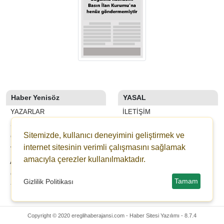
Haber Yenisöz
YASAL
YAZARLAR
İLETIŞIM
SON DAKİKA
KÜNYE
Sitemizde, kullanıcı deneyimini geliştirmek ve
GALERİLER
YAYIN İLKELERI
internet sitesinin verimli çalışmasını sağlamak
VİDEOLAR
KURALLAR
amacıyla çerezler kullanılmaktadır.
ANKETLER
GIZLILIK
GAZETELER
KULLANICI SÖZLEŞMESI
Tamam
Gizlilik Politikası
YEDİBAŞAK ONLİNE BAĞIŞ
VERI POLITIKASI
Copyright © 2020 ereglihaberajansi.com -
Haber Sitesi Yazılımı - 8.7.4