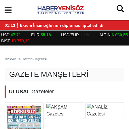
LARLA BULUŞTU
01:13 ┋ Ekrem İmamoğlu'nun diploması iptal edildi
14
USD
47,71
EUR
55,18
USD/EUR
1.156
ALTIN
6.660,55
BİST
13.779,39
ANASAYFA
GAZETE MANŞETLERI
GAZETE MANŞETLERI
ULUSAL
Gazeteler