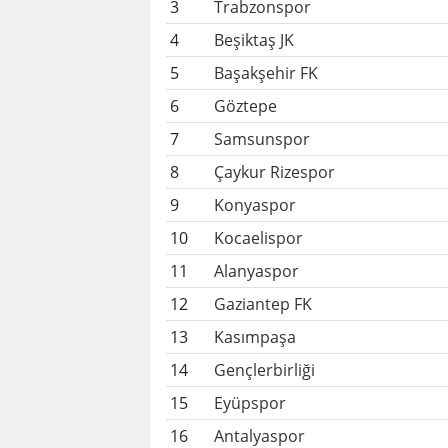
3
Trabzonspor
4
Beşiktaş JK
5
Başakşehir FK
6
Göztepe
7
Samsunspor
8
Çaykur Rizespor
9
Konyaspor
10
Kocaelispor
11
Alanyaspor
12
Gaziantep FK
13
Kasımpaşa
14
Gençlerbirliği
15
Eyüpspor
16
Antalyaspor