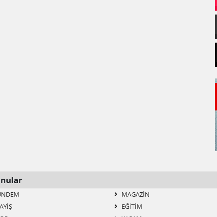
nular
ÜNDEM
MAGAZIN
AYİŞ
EĞITIM