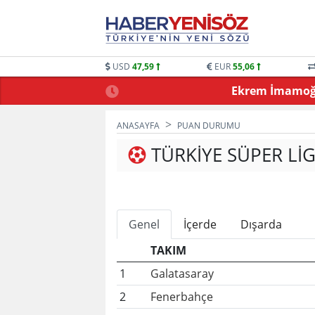
USD
47,59
EUR
55,06
 OYUNLARLA BULUŞTU
Ekrem İmamoğlu
ANASAYFA
PUAN DURUMU
TÜRKIYE SÜPER L
Genel
İçerde
Dışarda
TAKIM
1
Galatasaray
2
Fenerbahçe