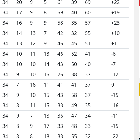
34
20
9
5
61
39
69
+22
34
17
9
8
59
40
60
+19
34
16
9
9
58
35
57
+23
34
14
13
7
42
32
55
+10
34
13
12
9
46
45
51
+1
34
10
11
13
46
52
41
-6
34
10
10
14
43
50
40
-7
34
9
10
15
26
38
37
-12
34
7
16
11
41
41
37
0
34
9
10
15
43
58
37
-15
34
8
11
15
33
49
35
-16
34
9
7
18
36
47
34
-11
34
8
9
17
33
48
33
-15
34
8
8
18
33
55
32
-22