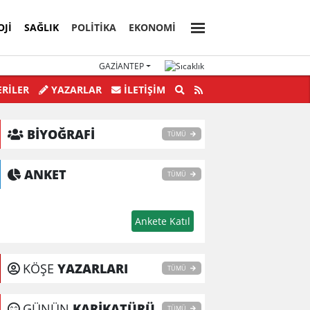
OJI
SAĞLIK
POLİTİKA
EKONOMİ
GAZIANTEP
nden Yolsuzluklar bitmek bilmiyor.
RİLER
YAZARLAR
İLETIŞIM
BİYOĞRAFİ
TÜMÜ
ANKET
TÜMÜ
KÖŞE
YAZARLARI
TÜMÜ
GÜNÜN
KARİKATÜRÜ
TÜMÜ