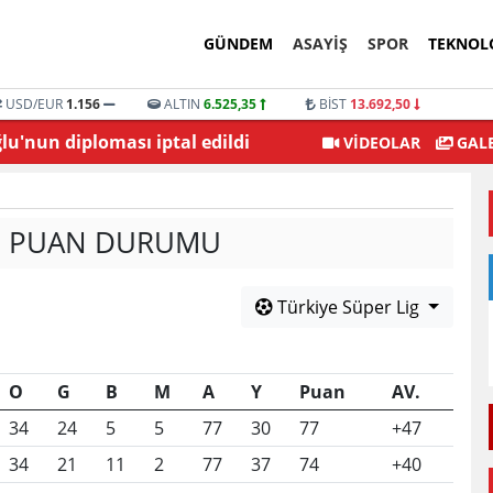
GÜNDEM
ASAYİŞ
SPOR
TEKNOL
USD/EUR
1.156
ALTIN
6.525,35
BİST
13.692,50
'nun diploması iptal edildi
Şehitkamil Belediyesi
VİDEOLAR
GALE
IG PUAN DURUMU
Türkiye Süper Lig
O
G
B
M
A
Y
Puan
AV.
34
24
5
5
77
30
77
+47
34
21
11
2
77
37
74
+40