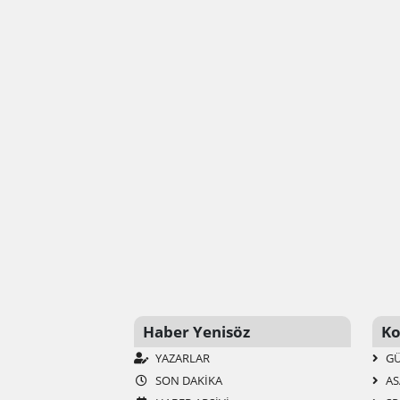
Haber Yenisöz
Ko
YAZARLAR
G
SON DAKIKA
AS