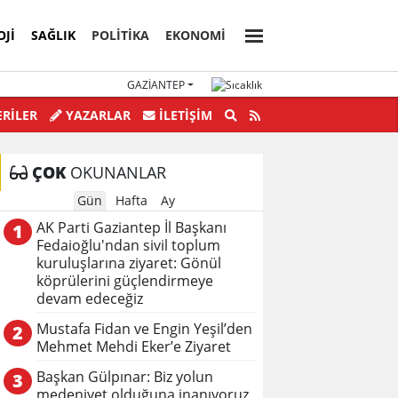
OJI
SAĞLIK
POLİTİKA
EKONOMİ
GAZIANTEP
nden Yolsuzluklar bitmek bilmiyor.
RİLER
YAZARLAR
İLETIŞIM
ÇOK
OKUNANLAR
Gün
Hafta
Ay
AK Parti Gaziantep İl Başkanı
1
Fedaioğlu'ndan sivil toplum
kuruluşlarına ziyaret: Gönül
köprülerini güçlendirmeye
devam edeceğiz
Mustafa Fidan ve Engin Yeşil’den
2
Mehmet Mehdi Eker’e Ziyaret
Başkan Gülpınar: Biz yolun
3
medeniyet olduğuna inanıyoruz