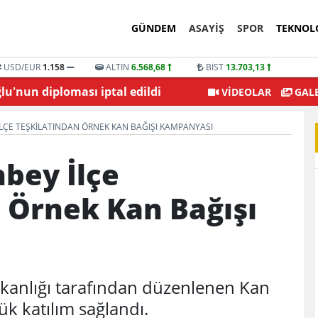
GÜNDEM
ASAYİŞ
SPOR
TEKNOL
USD/EUR
1.158
ALTIN
6.568,68
BİST
13.703,13
'nun diploması iptal edildi
Şehitkamil Belediyesi
VİDEOLAR
GALE
İLÇE TEŞKILATINDAN ÖRNEK KAN BAĞIŞI KAMPANYASI
nbey İlçe
 Örnek Kan Bağışı
şkanlığı tarafından düzenlenen Kan
k katılım sağlandı.