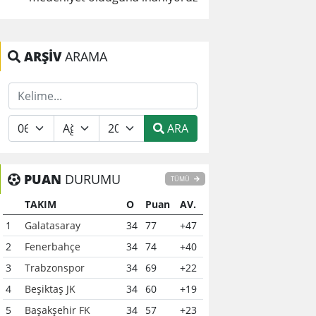
ARŞİV
ARAMA
ARA
PUAN
DURUMU
TÜMÜ
TAKIM
O
Puan
AV.
1
Galatasaray
34
77
+47
2
Fenerbahçe
34
74
+40
3
Trabzonspor
34
69
+22
4
Beşiktaş JK
34
60
+19
5
Başakşehir FK
34
57
+23