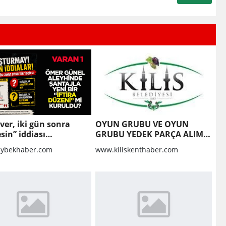
 ver, iki gün sonra
OYUN GRUBU VE OYUN
sin” iddiası
GRUBU YEDEK PARÇA ALIM
turma dosyasını
İŞİ
ybekhaber.com
www.kiliskenthaber.com
ilir