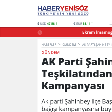
USD
47,58
EUR
55,11
 OYUNLARLA BULUŞTU
Ekrem İmamoğlu
HABERLER
GÜNDEM
AK PARTI ŞAHINBEY 
GÜNDEM
AK Parti Şahi
Teşkilatından
Kampanyası
Ak parti Şahinbey ilçe Ba
bağışı kampanyasına büyü