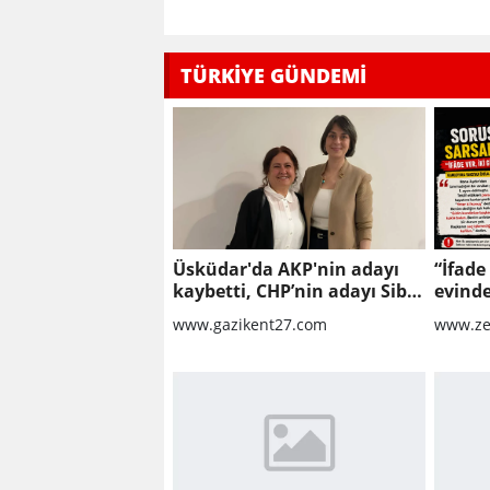
TÜRKİYE GÜNDEMİ
Üsküdar'da AKP'nin adayı
“İfade
kaybetti, CHP’nin adayı Sibel
evinde
Tan Çetinkaya Başkan Vekili
soruş
www.gazikent27.com
www.ze
seçildi
sarsab