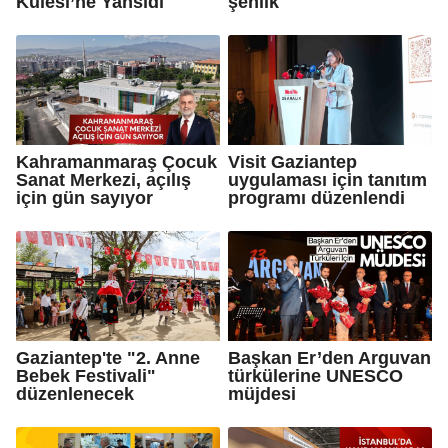
Kulesi’ne Yansıdı
şenlik
Kahramanmaraş Çocuk
Visit Gaziantep
Sanat Merkezi, açılış
uygulaması için tanıtım
için gün sayıyor
programı düzenlendi
Gaziantep'te "2. Anne
Başkan Er’den Arguvan
Bebek Festivali"
türkülerine UNESCO
düzenlenecek
müjdesi