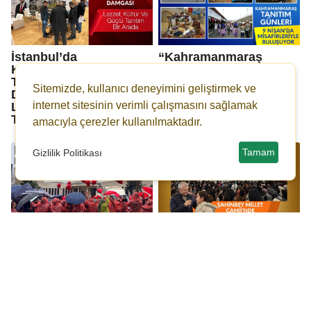
İstanbul’da
“Kahramanmaraş
Kahramanmaraş
Tanıtım Günleri” 9
Tanıtım Günleri:
Nisan’da Misafirleriyle
Sitemizde, kullanıcı deneyimini geliştirmek ve
Dulkadiroğlu Belediyesi
Buluşuyor
Lezzet, Kültür ve Güçlü
internet sitesinin verimli çalışmasını sağlamak
Tanıtımla Öne Çıkıyor
amacıyla çerezler kullanılmaktadır.
Tamam
Gizlilik Politikası
Kahramanmaraş Otizm
Şahinbey Millet
İçin Yürüdü; Mesajlar
Camii'nde çocuk sesleri
Gökyüzüne Bırakıldı