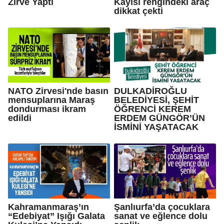
Zirve Yaptı
Kayısı rengindeki araç
dikkat çekti
NATO Zirvesi'nde basın
DULKADİROĞLU
mensuplarına Maraş
BELEDİYESİ, ŞEHİT
dondurması ikram
ÖĞRENCİ KEREM
edildi
ERDEM GÜNGÖR’ÜN
İSMİNİ YAŞATACAK
Kahramanmaraş’ın
Şanlıurfa’da çocuklara
“Edebiyat” Işığı Galata
sanat ve eğlence dolu