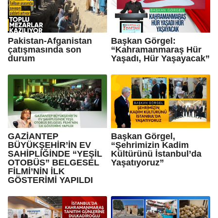
Pakistan-Afganistan
Başkan Görgel:
çatışmasında son
“Kahramanmaraş Hür
durum
Yaşadı, Hür Yaşayacak”
GAZİANTEP
Başkan Görgel,
BÜYÜKŞEHİR’İN EV
“Şehrimizin Kadim
SAHİPLİĞİNDE “YEŞİL
Kültürünü İstanbul’da
OTOBÜS” BELGESEL
Yaşatıyoruz”
FİLMİ’NİN İLK
GÖSTERİMİ YAPILDI