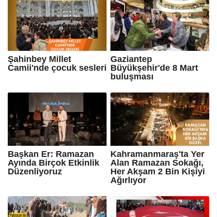
Şahinbey Millet
Gaziantep
Camii'nde çocuk sesleri
Büyükşehir'de 8 Mart
buluşması
Başkan Er: Ramazan
Kahramanmaraş'ta Yer
Ayında Birçok Etkinlik
Alan Ramazan Sokağı,
Düzenliyoruz
Her Akşam 2 Bin Kişiyi
Ağırlıyor