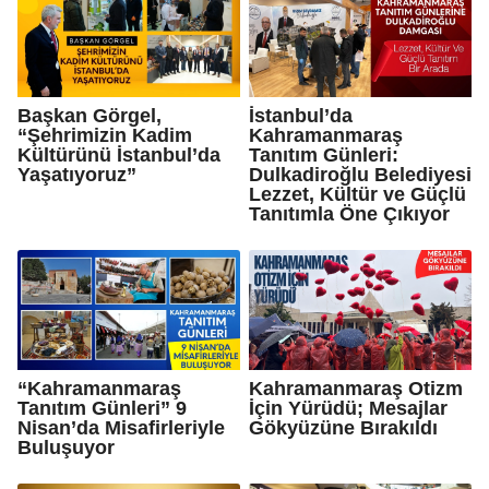
Başkan Görgel,
İstanbul’da
“Şehrimizin Kadim
Kahramanmaraş
Kültürünü İstanbul’da
Tanıtım Günleri:
Yaşatıyoruz”
Dulkadiroğlu Belediyesi
Lezzet, Kültür ve Güçlü
Tanıtımla Öne Çıkıyor
“Kahramanmaraş
Kahramanmaraş Otizm
Tanıtım Günleri” 9
İçin Yürüdü; Mesajlar
Nisan’da Misafirleriyle
Gökyüzüne Bırakıldı
Buluşuyor