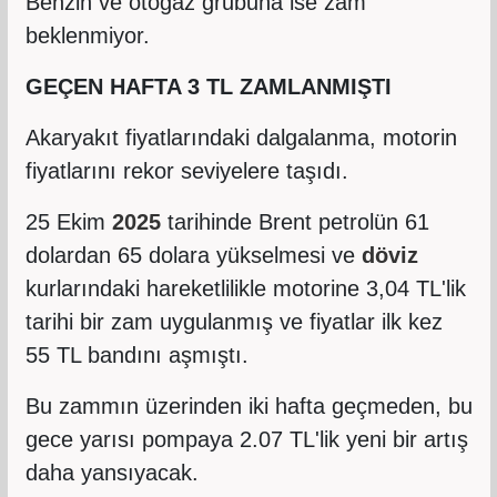
Benzin ve otogaz grubuna ise zam
beklenmiyor.
GEÇEN HAFTA 3 TL ZAMLANMIŞTI
Akaryakıt fiyatlarındaki dalgalanma, motorin
fiyatlarını rekor seviyelere taşıdı.
25 Ekim
2025
tarihinde Brent petrolün 61
dolardan 65 dolara yükselmesi ve
döviz
kurlarındaki hareketlilikle motorine 3,04 TL'lik
tarihi bir zam uygulanmış ve fiyatlar ilk kez
55 TL bandını aşmıştı.
Bu zammın üzerinden iki hafta geçmeden, bu
gece yarısı pompaya 2.07 TL'lik yeni bir artış
daha yansıyacak.