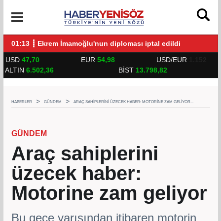
UNLARLA BULUŞTU
01:13 ┋ Ekrem İmamoğlu'nun diploması iptal edildi
14:
USD
47,70
EUR
54,98
USD/EUR
1.152
ALTIN
6.502,36
BİST
13.798,82
HABERLER
GÜNDEM
ARAÇ SAHIPLERINI ÜZECEK HABER: MOTORINE ZAM GELIYOR...
GÜNDEM
Araç sahiplerini
üzecek haber:
Motorine zam geliyor
Bu gece yarısından itibaren motorin