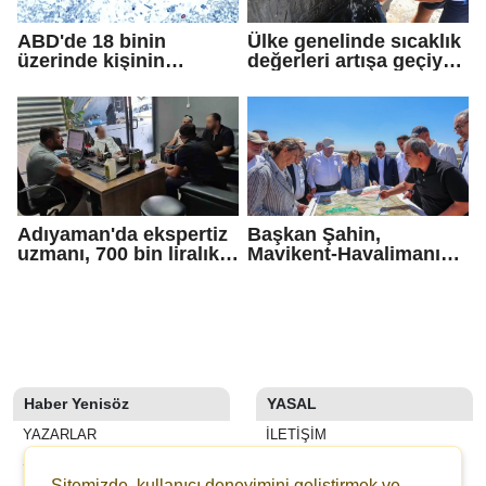
ABD'de 18 binin
Ülke genelinde sıcaklık
üzerinde kişinin
değerleri artışa geçiyor:
yakalandığı
Bazı illerde yağmur
'siklosporiyazis'
görülecek
salgını: 2 kişi hayatını
kaybetti
Adıyaman'da ekspertiz
Başkan Şahin,
uzmanı, 700 bin liralık
Mavikent-Havalimanı
dolandırıcı tuzağını
yolu çalışmalarını
bozdu
inceledi
Haber Yenisöz
YASAL
YAZARLAR
İLETIŞIM
SON DAKİKA
KÜNYE
Sitemizde, kullanıcı deneyimini geliştirmek ve