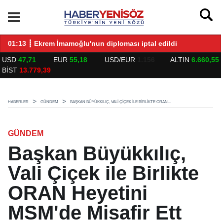
LARLA BULUŞTU
01:13 ┋ Ekrem İmamoğlu'nun diploması iptal edildi
14
USD
47,71
EUR
55,18
USD/EUR
1.156
ALTIN
6.660,55
BİST
13.779,39
HABERLER
GÜNDEM
BAŞKAN BÜYÜKKILIÇ, VALI ÇIÇEK ILE BIRLIKTE ORAN...
GÜNDEM
Başkan Büyükkılıç,
Vali Çiçek ile Birlikte
ORAN Heyetini
MSM'de Misafir Ett