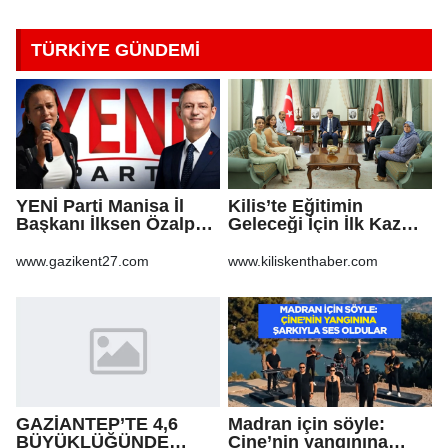
TÜRKİYE GÜNDEMİ
YENİ Parti Manisa İl
Kilis’te Eğitimin
Başkanı İlksen Özalper
Geleceği İçin İlk Kazma
tutuklandı
Vuruldu!
www.gazikent27.com
www.kiliskenthaber.com
GAZİANTEP’TE 4,6
Madran için söyle:
BÜYÜKLÜĞÜNDE
Çine’nin yangınına