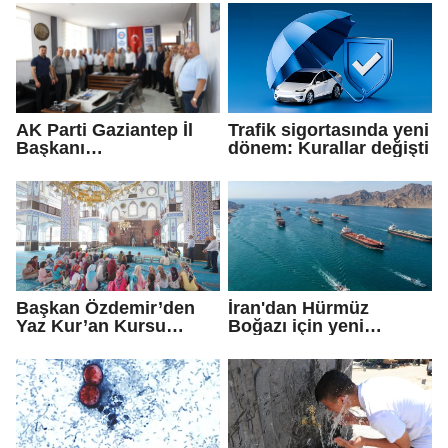
AK Parti Gaziantep İl
Trafik sigortasında yeni
Başkanı
dönem: Kurallar değişti
Fedaioğlu'ndan sivil
toplum kuruluşlarına
ziyaret: Gönül
köprülerini
güçlendirmeye devam
edeceğiz
Başkan Özdemir’den
İran'dan Hürmüz
Yaz Kur’an Kursu
Boğazı için yeni
öğrencilerine ziyaret
güzergah kararı