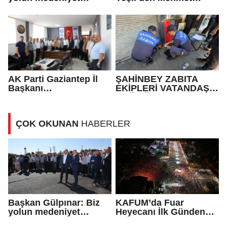
olduğuna inanıyoruz
Mehdi Eker’e Ziyaret
AK Parti Gaziantep İl
ŞAHİNBEY ZABITA
Başkanı
EKİPLERİ VATANDAŞIN
Fedaioğlu'ndan sivil
SAĞLIĞI İLE OYNAYAN
toplum kuruluşlarına
İŞ YERİNİ MÜHÜRLEDİ
ziyaret: Gönül
ÇOK OKUNAN
HABERLER
köprülerini
güçlendirmeye devam
edeceğiz
Başkan Gülpınar: Biz
KAFUM’da Fuar
yolun medeniyet
Heyecanı İlk Günden
olduğuna inanıyoruz
Zirve Yaptı