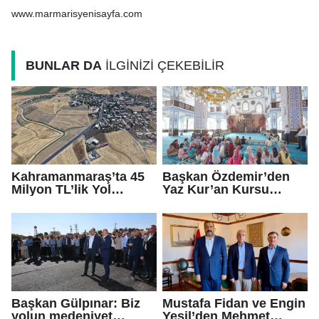
www.marmarisyenisayfa.com
BUNLAR DA
İLGİNİZİ ÇEKEBİLİR
Kahramanmaraş’ta 45
Başkan Özdemir’den
Milyon TL’lik Yol
Yaz Kur’an Kursu
Yatırımı Tamamlandı!
öğrencilerine ziyaret
Maksutuşağı Grup Yolu
Yenilendi
Başkan Gülpınar: Biz
Mustafa Fidan ve Engin
yolun medeniyet
Yeşil’den Mehmet