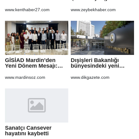
DEPREM!
şarkıyla ses oldular
www.kenthaber27.com
www.zeybekhaber.com
GİSİAD Mardin’den
Dışişleri Bakanlığı
Yeni Dönem Mesajı:
bünyesindeki yeni
Daha Çok Sahada,
atamalar Resmi
Daha Çok Üretim
Gazete'de
www.mardinsoz.com
www.dikgazete.com
Sanatçı Cansever
hayatını kaybetti