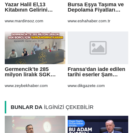
Yazar Halil El,13
Bursa Eşya Taşıma ve
Kitabının Gelirini
Depolama Fiyatları
Öğrencilere Ayırdı
2026: Güvenli Hizmet
İçin Bilinmesi
www.mardinsoz.com
www.eshahaber.com.tr
Gerekenler
Germencik'te 285
Fransa’dan iade edilen
milyon liralık SGK
tarihi eserler Şam
borcu için yapılandırma
Kalesi’nde sergilendi
kararı
www.zeybekhaber.com
www.dikgazete.com
BUNLAR DA
İLGİNİZİ ÇEKEBİLİR