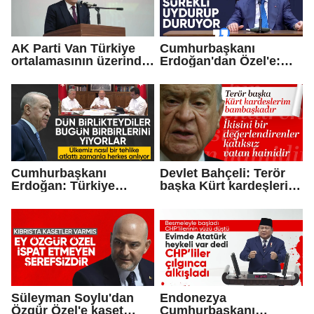
AK Parti Van Türkiye
Cumhurbaşkanı
ortalamasının üzerinde
Erdoğan'dan Özel'e:
büyüdü
Sağır duymaz uydurur
Cumhurbaşkanı
Devlet Bahçeli: Terör
Erdoğan: Türkiye
başka Kürt kardeşlerim
uçurumun kenarından
bambaşkadır
döndü
Süleyman Soylu'dan
Endonezya
Özgür Özel'e kaset
Cumhurbaşkanı