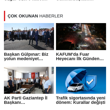
tepkisi: İspat etmeyen
Prabowo, TBMM'de
şerefsizdir
milletvekillerine hitap
etti
ÇOK OKUNAN
HABERLER
Başkan Gülpınar: Biz
KAFUM’da Fuar
yolun medeniyet
Heyecanı İlk Günden
olduğuna inanıyoruz
Zirve Yaptı
AK Parti Gaziantep İl
Trafik sigortasında yeni
Başkanı
dönem: Kurallar değişti
Fedaioğlu'ndan sivil