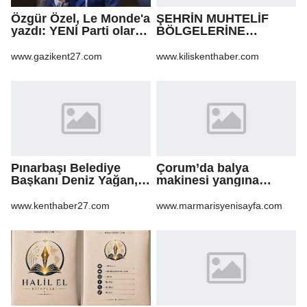
Özgür Özel, Le Monde'a
ŞEHRİN MUHTELİF
yazdı: YENİ Parti olarak
BÖLGELERİNE
farklı bir gelecek
KALDIRIM YAPILMASI
öneriyoruz
VE BOZULAN
www.gazikent27.com
www.kiliskenthaber.com
KALDIRIMLARIN
ONARILMASI YAPIM İŞİ
Pınarbaşı Belediye
Çorum’da balya
Başkanı Deniz Yağan,
makinesi yangına
Yeni Parti’ye geçti
sebep oldu: 500 dönüm
anız küle döndü
www.kenthaber27.com
www.marmarisyenisayfa.com