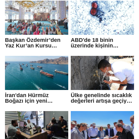
toplum kuruluşlarına
ziyaret: Gönül
köprülerini
güçlendirmeye devam
edeceğiz
Başkan Özdemir’den
ABD'de 18 binin
Yaz Kur’an Kursu
üzerinde kişinin
öğrencilerine ziyaret
yakalandığı
'siklosporiyazis'
salgını: 2 kişi hayatını
kaybetti
İran'dan Hürmüz
Ülke genelinde sıcaklık
Boğazı için yeni
değerleri artışa geçiyor:
güzergah kararı
Bazı illerde yağmur
görülecek