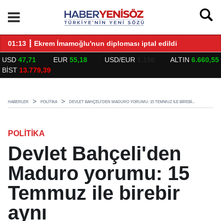
LARLA BULUŞTU
01:13 ┋ Ekrem İmamoğlu'nun diploması iptal edildi
14
USD
47,71
EUR
55,18
USD/EUR
1.156
ALTIN
6.660,55
BİST
13.779,39
HABERLER
POLİTİKA
DEVLET BAHÇELI'DEN MADURO YORUMU: 15 TEMMUZ ILE BIREBI...
POLİTİKA
Devlet Bahçeli'den
Maduro yorumu: 15
Temmuz ile birebir
aynı