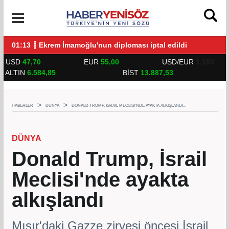
UNLARLA BULUŞTU
01:13 ┋ Ekrem İmamoğlu'nun diploması iptal edildi
14:
USD
47,70
EUR
55,00
USD/EUR
1.153
ALTIN
6.584,85
BİST
13.887,53
HABERLER
DÜNYA
DONALD TRUMP, İSRAIL MECLISI'NDE AYAKTA ALKIŞLANDI...
DÜNYA
Donald Trump, İsrail
Meclisi'nde ayakta
alkışlandı
Mısır'daki Gazze zirvesi öncesi İsrail