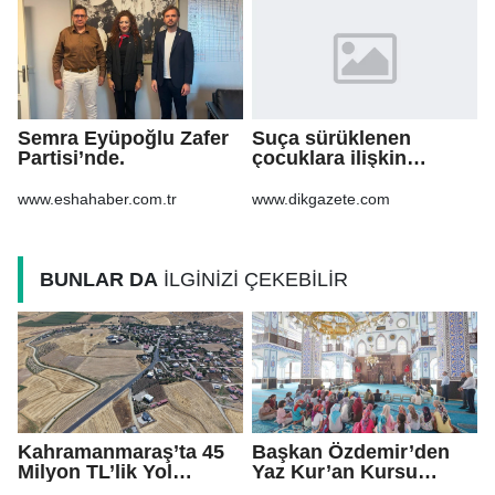
Semra Eyüpoğlu Zafer
Suça sürüklenen
Partisi’nde.
çocuklara ilişkin
düzenlemeleri içeren
kanun teklifi'nin ilk 2
www.eshahaber.com.tr
www.dikgazete.com
maddesi kabul edildi
BUNLAR DA
İLGİNİZİ ÇEKEBİLİR
Kahramanmaraş’ta 45
Başkan Özdemir’den
Milyon TL’lik Yol
Yaz Kur’an Kursu
Yatırımı Tamamlandı!
öğrencilerine ziyaret