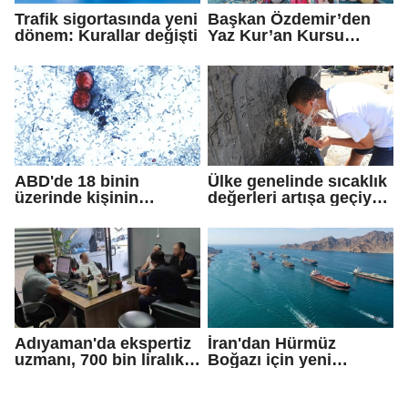
Trafik sigortasında yeni
Başkan Özdemir’den
dönem: Kurallar değişti
Yaz Kur’an Kursu
öğrencilerine ziyaret
ABD'de 18 binin
Ülke genelinde sıcaklık
üzerinde kişinin
değerleri artışa geçiyor:
yakalandığı
Bazı illerde yağmur
'siklosporiyazis'
görülecek
salgını: 2 kişi hayatını
kaybetti
Adıyaman'da ekspertiz
İran'dan Hürmüz
uzmanı, 700 bin liralık
Boğazı için yeni
dolandırıcı tuzağını
güzergah kararı
bozdu