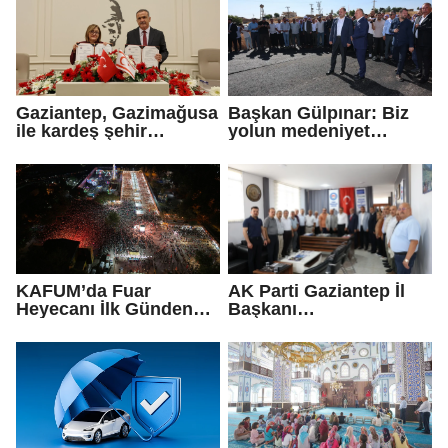
Gaziantep, Gazimağusa
Başkan Gülpınar: Biz
ile kardeş şehir
yolun medeniyet
protokolü imzaladı
olduğuna inanıyoruz
KAFUM’da Fuar
AK Parti Gaziantep İl
Heyecanı İlk Günden
Başkanı
Zirve Yaptı
Fedaioğlu'ndan sivil
toplum kuruluşlarına
ziyaret: Gönül
köprülerini
güçlendirmeye devam
edeceğiz