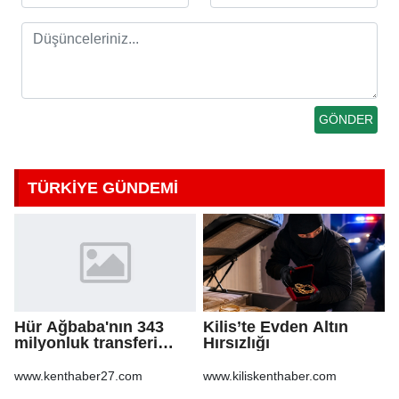
TÜRKİYE GÜNDEMİ
Hür Ağbaba'nın 343
Kilis’te Evden Altın
milyonluk transferi
Hırsızlığı
MASAK raporunda! Veli
Ağbaba'ya milyonlar
www.kenthaber27.com
www.kiliskenthaber.com
gitmiş