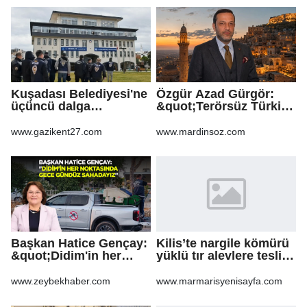
Kuşadası Belediyesi'ne
Özgür Azad Gürgör:
üçüncü dalga
&quot;Terörsüz Türkiye
operasyon
Protokolü Mardin
Turizmi İçin Yeni Bir
www.gazikent27.com
www.mardinsoz.com
Dönemin
Başlangıcıdır&quot;
Başkan Hatice Gençay:
Kilis’te nargile kömürü
&quot;Didim'in her
yüklü tır alevlere teslim
noktasında gece
oldu
gündüz
www.zeybekhaber.com
www.marmarisyenisayfa.com
sahadayız&quot;