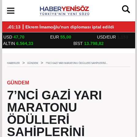
UNLARLA BULUŞTU
01:13 ┋ Ekrem İmamoğlu'nun diploması iptal edildi
14:
USD
47,70
EUR
55,00
USD/EUR
1.153
ALTIN
6.564,33
BİST
13.798,82
HABERLER
GÜNDEM
7’NCİ GAZİ YARI MARATONU ÖDÜLLERİ SAHİPLERİNİ...
GÜNDEM
7’NCİ GAZİ YARI
MARATONU
ÖDÜLLERİ
SAHİPLERİNİ