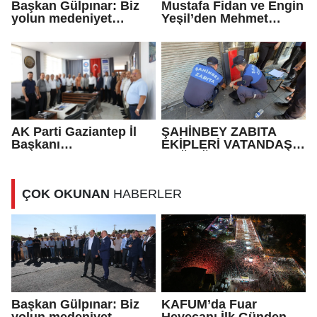
Başkan Gülpınar: Biz
Mustafa Fidan ve Engin
yolun medeniyet
Yeşil’den Mehmet
olduğuna inanıyoruz
Mehdi Eker’e Ziyaret
AK Parti Gaziantep İl
ŞAHİNBEY ZABITA
Başkanı
EKİPLERİ VATANDAŞIN
Fedaioğlu'ndan sivil
SAĞLIĞI İLE OYNAYAN
toplum kuruluşlarına
İŞ YERİNİ MÜHÜRLEDİ
ziyaret: Gönül
ÇOK OKUNAN
HABERLER
köprülerini
güçlendirmeye devam
edeceğiz
Başkan Gülpınar: Biz
KAFUM’da Fuar
yolun medeniyet
Heyecanı İlk Günden