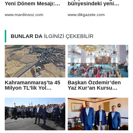
Yeni Dönem Mesajı:
bünyesindeki yeni
Daha Çok Sahada,
atamalar Resmi
Daha Çok Üretim
Gazete'de
www.mardinsoz.com
www.dikgazete.com
BUNLAR DA
İLGİNİZİ ÇEKEBİLİR
Kahramanmaraş’ta 45
Başkan Özdemir’den
Milyon TL’lik Yol
Yaz Kur’an Kursu
Yatırımı Tamamlandı!
öğrencilerine ziyaret
Maksutuşağı Grup Yolu
Yenilendi