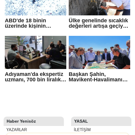
ABD'de 18 binin
Ülke genelinde sıcaklık
üzerinde kişinin
değerleri artışa geçiyor:
yakalandığı
Bazı illerde yağmur
'siklosporiyazis'
görülecek
salgını: 2 kişi hayatını
kaybetti
Adıyaman'da ekspertiz
Başkan Şahin,
uzmanı, 700 bin liralık
Mavikent-Havalimanı
dolandırıcı tuzağını
yolu çalışmalarını
bozdu
inceledi
Haber Yenisöz
YASAL
YAZARLAR
İLETIŞIM