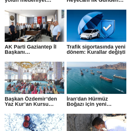
olduğuna inanıyoruz
Zirve Yaptı
AK Parti Gaziantep İl
Trafik sigortasında yeni
Başkanı
dönem: Kurallar değişti
Fedaioğlu'ndan sivil
toplum kuruluşlarına
ziyaret: Gönül
köprülerini
güçlendirmeye devam
edeceğiz
Başkan Özdemir’den
İran'dan Hürmüz
Yaz Kur’an Kursu
Boğazı için yeni
öğrencilerine ziyaret
güzergah kararı