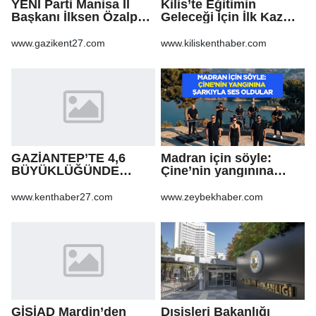
YENİ Parti Manisa İl
Kilis’te Eğitimin
Başkanı İlksen Özalper
Geleceği İçin İlk Kazma
tutuklandı
Vuruldu!
www.gazikent27.com
www.kiliskenthaber.com
GAZİANTEP’TE 4,6
Madran için söyle:
BÜYÜKLÜĞÜNDE
Çine’nin yangınına
DEPREM!
şarkıyla ses oldular
www.kenthaber27.com
www.zeybekhaber.com
GİSİAD Mardin’den
Dışişleri Bakanlığı