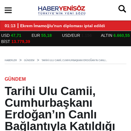
LARLA BULUŞTU
01:13 ┋ Ekrem İmamoğlu'nun diploması iptal edildi
14
USD
47,71
EUR
55,18
USD/EUR
1.156
ALTIN
6.660,55
BİST
13.779,39
HABERLER
GÜNDEM
TARIHI ULU CAMII, CUMHURBAŞKANI ERDOĞAN’IN CANLI...
GÜNDEM
Tarihi Ulu Camii,
Cumhurbaşkanı
Erdoğan’ın Canlı
Bağlantıyla Katıldığı