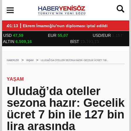
UNLARLA BULUŞTU
01:13 ┋ Ekrem İmamoğlu'nun diploması iptal edildi
14:
USD
47,59
EUR
55,07
USD/EUR
1.157
ALTIN
6.509,16
BİST
13.703,13
HABERLER
YAŞAM
ULUDAĞ’DA OTELLER SEZONA HAZIR: GECELIK ÜCRET 7 BI...
YAŞAM
Uludağ’da oteller
sezona hazır: Gecelik
ücret 7 bin ile 127 bin
lira arasında