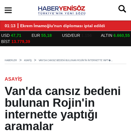
LARLA BULUŞTU
01:13 ┋ Ekrem İmamoğlu'nun diploması iptal edildi
14
USD
47,71
EUR
55,18
USD/EUR
1.156
ALTIN
6.660,55
BİST
13.779,39
HABERLER
ASAYİŞ
VAN'DA CANSIZ BEDENI BULUNAN ROJIN'IN INTERNETTE YAPT�...
ASAYİŞ
Van'da cansız bedeni
bulunan Rojin'in
internette yaptığı
aramalar