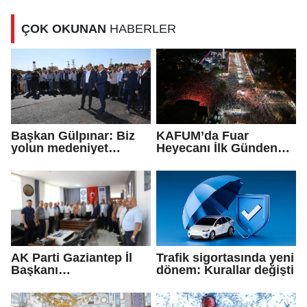
adliyeye sevk edildi
ÇOK OKUNAN
HABERLER
Başkan Gülpınar: Biz
KAFUM’da Fuar
yolun medeniyet
Heyecanı İlk Günden
olduğuna inanıyoruz
Zirve Yaptı
AK Parti Gaziantep İl
Trafik sigortasında yeni
Başkanı
dönem: Kurallar değişti
Fedaioğlu'ndan sivil
toplum kuruluşlarına
ziyaret: Gönül