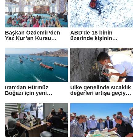
köprülerini
güçlendirmeye devam
edeceğiz
Başkan Özdemir’den
ABD'de 18 binin
Yaz Kur’an Kursu
üzerinde kişinin
öğrencilerine ziyaret
yakalandığı
'siklosporiyazis'
salgını: 2 kişi hayatını
kaybetti
İran'dan Hürmüz
Ülke genelinde sıcaklık
Boğazı için yeni
değerleri artışa geçiyor:
güzergah kararı
Bazı illerde yağmur
görülecek