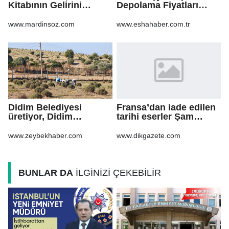
Kitabının Gelirini
Depolama Fiyatları
Öğrencilere Ayırdı
2026: Güvenli Hizmet
İçin Bilinmesi
www.mardinsoz.com
www.eshahaber.com.tr
Gerekenler
Didim Belediyesi
Fransa’dan iade edilen
üretiyor, Didim
tarihi eserler Şam
güzelleşiyor
Kalesi’nde sergilendi
www.zeybekhaber.com
www.dikgazete.com
BUNLAR DA
İLGİNİZİ ÇEKEBİLİR