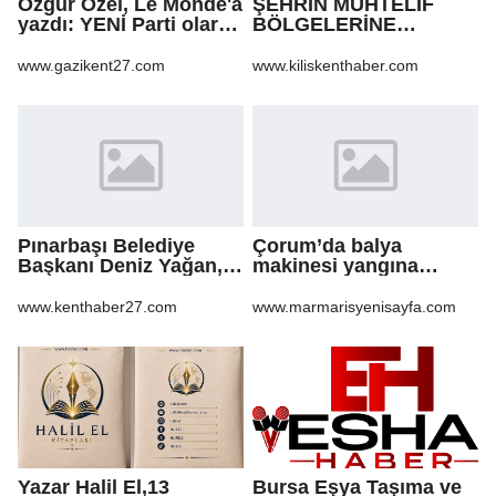
Özgür Özel, Le Monde'a
ŞEHRİN MUHTELİF
yazdı: YENİ Parti olarak
BÖLGELERİNE
farklı bir gelecek
KALDIRIM YAPILMASI
öneriyoruz
VE BOZULAN
www.gazikent27.com
www.kiliskenthaber.com
KALDIRIMLARIN
ONARILMASI YAPIM İŞİ
Pınarbaşı Belediye
Çorum’da balya
Başkanı Deniz Yağan,
makinesi yangına
Yeni Parti’ye geçti
sebep oldu: 500 dönüm
anız küle döndü
www.kenthaber27.com
www.marmarisyenisayfa.com
Yazar Halil El,13
Bursa Eşya Taşıma ve