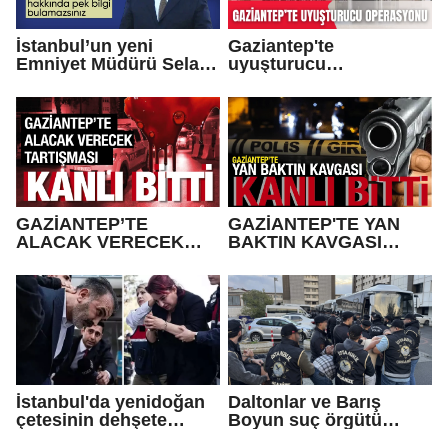
İstanbul’un yeni
Gaziantep'te
Emniyet Müdürü Selami
uyuşturucu
Yıldız oldu
operasyonu: 5
tutuklama
GAZİANTEP’TE
GAZİANTEP'TE YAN
ALACAK VERECEK
BAKTIN KAVGASI
TARTIŞMASI KANLI
KANLI BİTTİ!
BİTTİ
İstanbul'da yenidoğan
Daltonlar ve Barış
çetesinin dehşete
Boyun suç örgütü
düşüren konuşmaları
üyesi 157 şüpheli