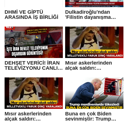
DHMİ VE GİPTÜ
Dulkadiroğlu'ndan
ARASINDA İŞ BİRLİĞİ
'Filistin dayanışma
gecesi'
DEHŞET VERİCİ! İRAN
Mısır askerlerinden
TELEVİZYONU CANLI
alçak saldırı:
YAYINDAYKEN İSRAİL
Milletvekili Faruk Dinç
TARAFINDAN BÖYLE
yaralandı
VURULDU! İŞTE O
ANLAR....
Mısır askerlerinden
Buna en çok Biden
alçak saldırı:
sevinmiştir: Trump
Milletvekili Faruk Dinç
merdivenlerde