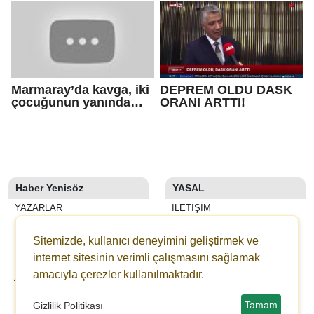
yaralandı
tökezledi
Marmaray’da kavga, iki
DEPREM OLDU DASK
çocuğunun yanında
ORANI ARTTI!
darp edildi, burnu
kırıldı!
Haber Yenisöz
YASAL
YAZARLAR
İLETIŞIM
SON DAKİKA
KÜNYE
Sitemizde, kullanıcı deneyimini geliştirmek ve
GALERİLER
YAYIN İLKELERI
internet sitesinin verimli çalışmasını sağlamak
VİDEOLAR
KURALLAR
amacıyla çerezler kullanılmaktadır.
ANKETLER
GIZLILIK
GAZETELER
KULLANICI SÖZLEŞMESI
Tamam
Gizlilik Politikası
YEDİBAŞAK ONLİNE BAĞIŞ
VERI POLITIKASI