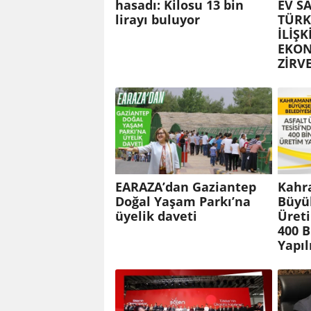
hasadı: Kilosu 13 bin
EV S
lirayı buluyor
TÜRK
İLİŞK
EKON
ZİRVE
EARAZA’dan Gaziantep
Kahr
Doğal Yaşam Parkı’na
Büyük
üyelik daveti
Üreti
400 
Yapıl