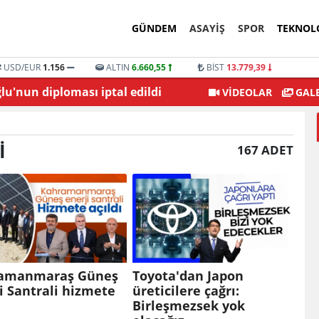
GÜNDEM
ASAYİŞ
SPOR
TEKNOL
USD/EUR
1.156
ALTIN
6.660,55
BİST
13.779,39
'nun diploması iptal edildi
Şehitkamil Belediyesi
VİDEOLAR
GALE
I
167 ADET
amanmaraş Güneş
Toyota'dan Japon
i Santrali hizmete
üreticilere çağrı:
ı
Birleşmezsek yok