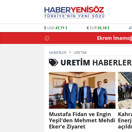
USD
47,71
EUR
55,18
 OYUNLARLA BULUŞTU
Ekrem İmamoğlu
HABERLER
URETIM
URETIM
HABERLER
Mustafa Fidan ve Engin
Kahr
Yeşil’den Mehmet Mehdi
Enerj
Eker’e Ziyaret
açıld