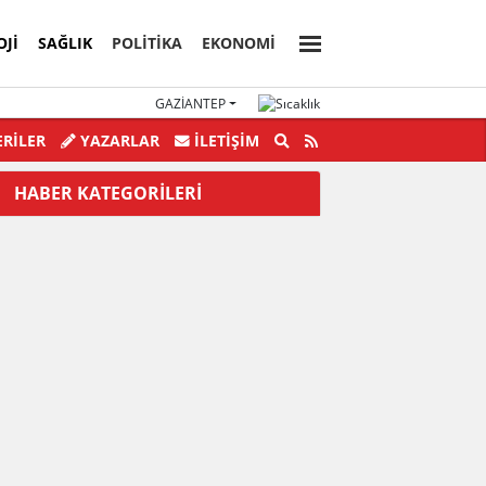
OJI
SAĞLIK
POLİTİKA
EKONOMİ
GAZIANTEP
nden Yolsuzluklar bitmek bilmiyor.
RİLER
YAZARLAR
İLETIŞIM
HABER KATEGORİLERİ