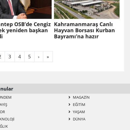
antep OSB’de Cengiz
Kahramanmaraş Canlı
ek yeniden başkan
Hayvan Borsası Kurban
di
Bayramı’na hazır
2
3
4
5
›
»
nular
ÜNDEM
MAGAZIN
AYİŞ
EĞITIM
OR
YAŞAM
KNOLOJI
DÜNYA
ĞLIK