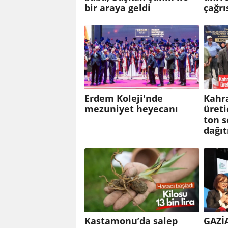
bir araya geldi
çağrı
Erdem Koleji'nde
Kahr
mezuniyet heyecanı
üreti
ton 
dağıt
Kastamonu’da salep
GAZİ