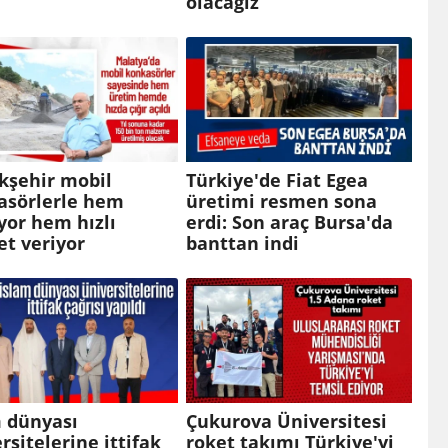
olacağız
kşehir mobil
Türkiye'de Fiat Egea
asörlerle hem
üretimi resmen sona
yor hem hızlı
erdi: Son araç Bursa'da
t veriyor
banttan indi
m dünyası
Çukurova Üniversitesi
rsitelerine ittifak
roket takımı Türkiye'yi