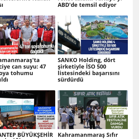
sı
ABD'de temsil ediyor
amanmaraş'ta
SANKO Holding, dört
ciye can suyu: 47
şirketiyle İSO 500
soya tohumu
listesindeki başarısını
ıldı
sürdürdü
ANTEP BÜYÜKŞEHİR
Kahramanmaraş Sıfır