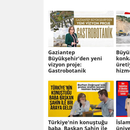
Gaziantep
Büyü
Büyükşehir'den yeni
konk
vizyon proje:
üreti
Gastrobotanik
hizme
Türkiye'nin konuştuğu
İsla
baba, Başkan Şahin ile
ünive