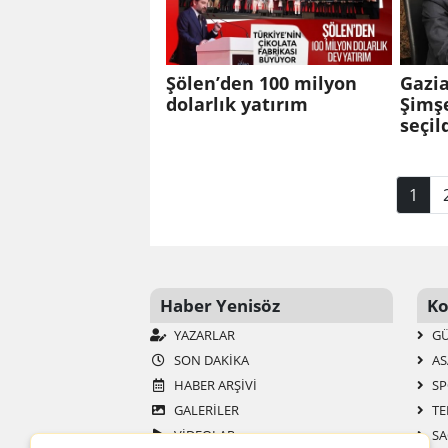
Şölen’den 100 milyon
Gazi
dolarlık yatırım
Şimş
seçil
1
Haber Yenisöz
Ko
YAZARLAR
G
SON DAKIKA
AS
HABER ARŞIVI
SP
GALERİLER
TE
VİDEOLAR
SA