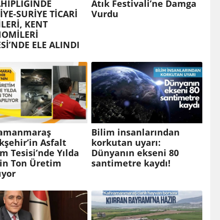
AHİPLİĞİNDE
Atık Festivali’ne Damga
İYE-SURİYE TİCARİ
Vurdu
İLERİ, KENT
OMİLERİ
Sİ’NDE ELE ALINDI
amanmaraş
Bilim insanlarından
şehir’in Asfalt
korkutan uyarı:
m Tesisi’nde Yılda
Dünyanın ekseni 80
Bin Ton Üretim
santimetre kaydı!
ıyor