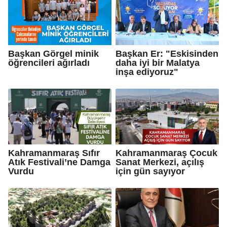
Başkan Görgel minik
Başkan Er: "Eskisinden
öğrencileri ağırladı
daha iyi bir Malatya
inşa ediyoruz"
Kahramanmaraş Sıfır
Kahramanmaraş Çocuk
Atık Festivali’ne Damga
Sanat Merkezi, açılış
Vurdu
için gün sayıyor