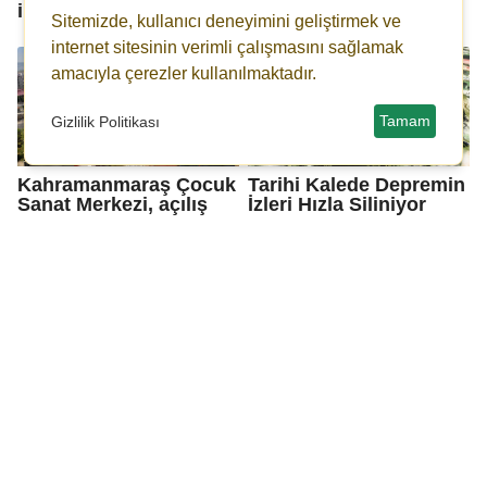
inşa ediyoruz"
Vurdu
Sitemizde, kullanıcı deneyimini geliştirmek ve
internet sitesinin verimli çalışmasını sağlamak
amacıyla çerezler kullanılmaktadır.
Tamam
Gizlilik Politikası
Kahramanmaraş Çocuk
Tarihi Kalede Depremin
Sanat Merkezi, açılış
İzleri Hızla Siliniyor
için gün sayıyor
Gaziantep OSB’de
Başkan Özdemir’den
Cengiz Şimşek yeniden
Ankara’da yoğun proje
başkan seçildi
mesaisi