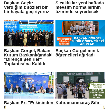
Başkan Geçit:
Sıcaklıklar yeni haftada
Verdiğimiz sözleri bir
mevsim normallerinin
bir hayata geçiriyoruz
üzerinde seyredecek
Başkan Görgel, Bakan
Başkan Görgel minik
Kurum Başkanlığındaki
öğrencileri ağırladı
“Dirençli Şehirler”
Toplantısı’na Katıldı
Başkan Er: "Eskisinden
Kahramanmaraş Sıfır
daha iyi bir Malatya
Atık Festivali’ne Damga