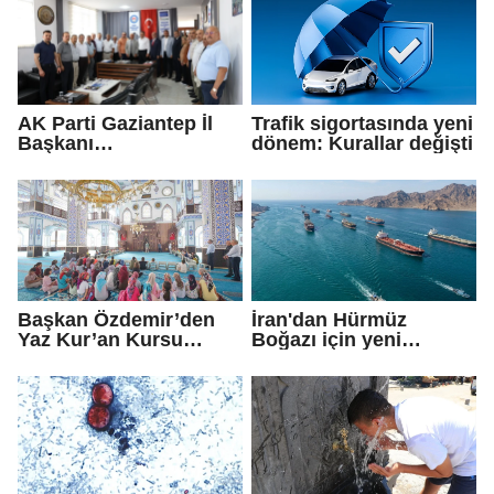
AK Parti Gaziantep İl
Trafik sigortasında yeni
Başkanı
dönem: Kurallar değişti
Fedaioğlu'ndan sivil
toplum kuruluşlarına
ziyaret: Gönül
köprülerini
güçlendirmeye devam
edeceğiz
Başkan Özdemir’den
İran'dan Hürmüz
Yaz Kur’an Kursu
Boğazı için yeni
öğrencilerine ziyaret
güzergah kararı