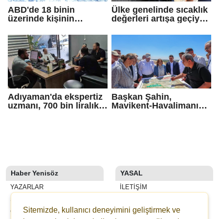
ABD'de 18 binin
Ülke genelinde sıcaklık
üzerinde kişinin
değerleri artışa geçiyor:
yakalandığı
Bazı illerde yağmur
'siklosporiyazis'
görülecek
salgını: 2 kişi hayatını
kaybetti
Adıyaman'da ekspertiz
Başkan Şahin,
uzmanı, 700 bin liralık
Mavikent-Havalimanı
dolandırıcı tuzağını
yolu çalışmalarını
bozdu
inceledi
Haber Yenisöz
YASAL
YAZARLAR
İLETIŞIM
SON DAKİKA
KÜNYE
Sitemizde, kullanıcı deneyimini geliştirmek ve
GALERİLER
YAYIN İLKELERI