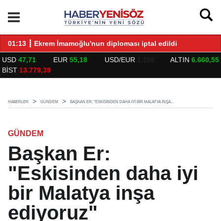
LARLA BULUŞTU
01:13 ┋ Ekrem İmamoğlu'nun diploması iptal edildi
14
USD
47,71
EUR
55,18
USD/EUR
1.156
ALTIN
6.660,55
BİST
13.779,39
HABERLER
GÜNDEM
BAŞKAN ER: "ESKISINDEN DAHA IYI BIR MALATYA INŞA...
GÜNDEM
Başkan Er:
"Eskisinden daha iyi
bir Malatya inşa
ediyoruz"