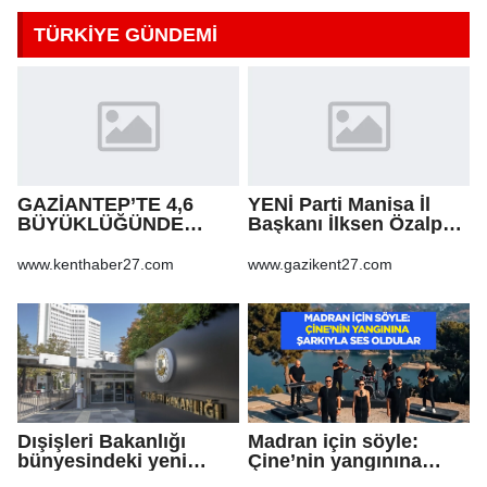
TÜRKİYE GÜNDEMİ
GAZİANTEP’TE 4,6
YENİ Parti Manisa İl
BÜYÜKLÜĞÜNDE
Başkanı İlksen Özalper
DEPREM!
tutuklandı
www.kenthaber27.com
www.gazikent27.com
Dışişleri Bakanlığı
Madran için söyle:
bünyesindeki yeni
Çine’nin yangınına
atamalar Resmi
şarkıyla ses oldular