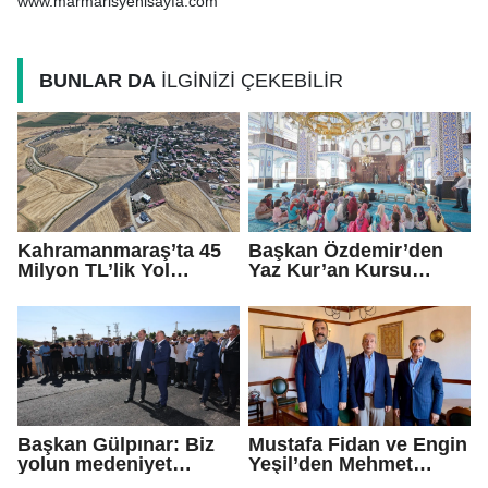
www.marmarisyenisayfa.com
BUNLAR DA
İLGİNİZİ ÇEKEBİLİR
Kahramanmaraş’ta 45
Başkan Özdemir’den
Milyon TL’lik Yol
Yaz Kur’an Kursu
Yatırımı Tamamlandı!
öğrencilerine ziyaret
Maksutuşağı Grup Yolu
Yenilendi
Başkan Gülpınar: Biz
Mustafa Fidan ve Engin
yolun medeniyet
Yeşil’den Mehmet
olduğuna inanıyoruz
Mehdi Eker’e Ziyaret