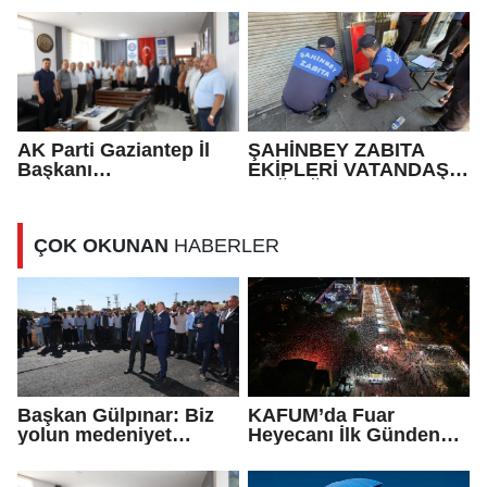
AK Parti Gaziantep İl
ŞAHİNBEY ZABITA
Başkanı
EKİPLERİ VATANDAŞIN
Fedaioğlu'ndan sivil
SAĞLIĞI İLE OYNAYAN
toplum kuruluşlarına
İŞ YERİNİ MÜHÜRLEDİ
ziyaret: Gönül
ÇOK OKUNAN
HABERLER
köprülerini
güçlendirmeye devam
edeceğiz
Başkan Gülpınar: Biz
KAFUM’da Fuar
yolun medeniyet
Heyecanı İlk Günden
olduğuna inanıyoruz
Zirve Yaptı