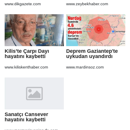
Gazete'de
www.dikgazete.com
www.zeybekhaber.com
Kilis’te Çarpı Dayı
Deprem Gaziantep'te
hayatını kaybetti
uykudan uyandırdı
www.kiliskenthaber.com
www.mardinsoz.com
Sanatçı Cansever
hayatını kaybetti