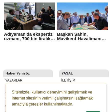
'siklosporiyazis'
görülecek
salgını: 2 kişi hayatını
kaybetti
Adıyaman'da ekspertiz
Başkan Şahin,
uzmanı, 700 bin liralık
Mavikent-Havalimanı
dolandırıcı tuzağını
yolu çalışmalarını
bozdu
inceledi
Haber Yenisöz
YASAL
YAZARLAR
İLETIŞIM
SON DAKİKA
KÜNYE
Sitemizde, kullanıcı deneyimini geliştirmek ve
GALERİLER
YAYIN İLKELERI
internet sitesinin verimli çalışmasını sağlamak
VİDEOLAR
KURALLAR
amacıyla çerezler kullanılmaktadır.
ANKETLER
GIZLILIK
GAZETELER
KULLANICI SÖZLEŞMESI