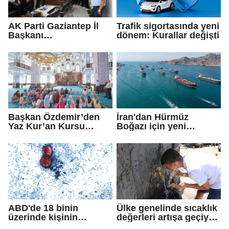
AK Parti Gaziantep İl
Trafik sigortasında yeni
Başkanı
dönem: Kurallar değişti
Fedaioğlu'ndan sivil
toplum kuruluşlarına
ziyaret: Gönül
köprülerini
güçlendirmeye devam
edeceğiz
Başkan Özdemir’den
İran'dan Hürmüz
Yaz Kur’an Kursu
Boğazı için yeni
öğrencilerine ziyaret
güzergah kararı
ABD'de 18 binin
Ülke genelinde sıcaklık
üzerinde kişinin
değerleri artışa geçiyor:
yakalandığı
Bazı illerde yağmur