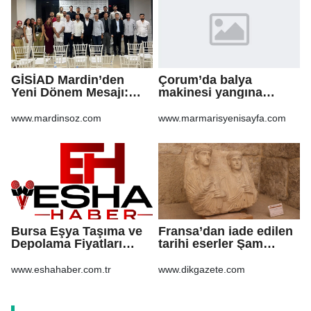
GİSİAD Mardin’den
Çorum’da balya
Yeni Dönem Mesajı:
makinesi yangına
Daha Çok Sahada,
sebep oldu: 500 dönüm
Daha Çok Üretim
anız küle döndü
www.mardinsoz.com
www.marmarisyenisayfa.com
Bursa Eşya Taşıma ve
Fransa’dan iade edilen
Depolama Fiyatları
tarihi eserler Şam
2026: Güvenli Hizmet
Kalesi’nde sergilendi
İçin Bilinmesi
www.eshahaber.com.tr
www.dikgazete.com
Gerekenler