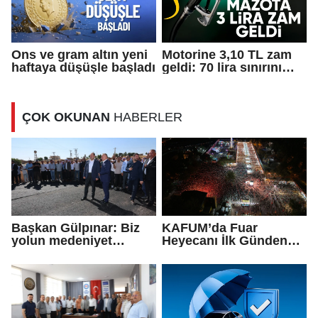
Ons ve gram altın yeni
Motorine 3,10 TL zam
haftaya düşüşle başladı
geldi: 70 lira sınırını
aştı
ÇOK OKUNAN
HABERLER
Başkan Gülpınar: Biz
KAFUM’da Fuar
yolun medeniyet
Heyecanı İlk Günden
olduğuna inanıyoruz
Zirve Yaptı