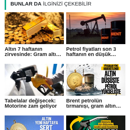
BUNLAR DA
İLGİNİZİ ÇEKEBİLİR
Altın 7 haftanın
Petrol fiyatları son 3
zirvesinde: Gram altın 6
haftanın en düşük
bin 500'ü aştı
seviyesinde
Tabelalar değişecek:
Brent petrolün
Motorine zam geliyor
tırmanışı, gram altın
fiyatını düşürdü