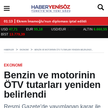
LARLA BULUŞTU
01:13 ┋ Ekrem İmamoğlu'nun diploması iptal edildi
14
USD
47,71
EUR
55,18
USD/EUR
1.156
ALTIN
6.660,55
BİST
13.779,39
HABERLER
EKONOMİ
BENZIN VE MOTORININ ÖTV TUTARLARI YENIDEN BELIRLENDI...
EKONOMİ
Benzin ve motorinin
ÖTV tutarları yeniden
belirlendi
Resmi Gazete’de yayımlanan karar ile