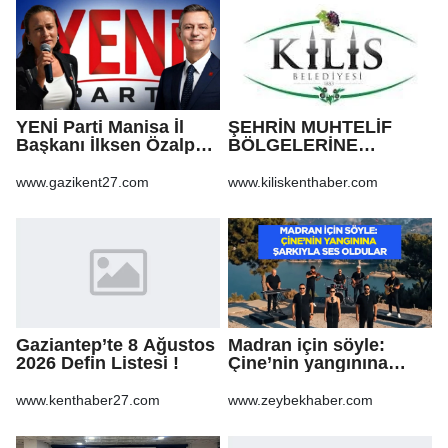
YENİ Parti Manisa İl
ŞEHRİN MUHTELİF
Başkanı İlksen Özalper
BÖLGELERİNE
tutuklandı
KALDIRIM YAPILMASI
VE BOZULAN
www.gazikent27.com
www.kiliskenthaber.com
KALDIRIMLARIN
ONARILMASI YAPIM İŞİ
Gaziantep’te 8 Ağustos
Madran için söyle:
2026 Defin Listesi !
Çine’nin yangınına
şarkıyla ses oldular
www.kenthaber27.com
www.zeybekhaber.com