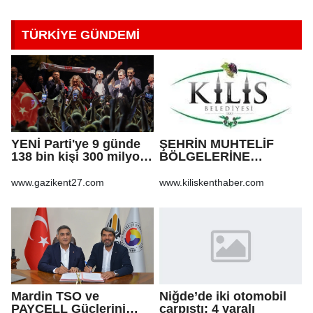
TÜRKİYE GÜNDEMİ
YENİ Parti'ye 9 günde
ŞEHRİN MUHTELİF
138 bin kişi 300 milyon
BÖLGELERİNE
bağış yaptı
KALDIRIM YAPILMASI
VE BOZULAN
www.gazikent27.com
www.kiliskenthaber.com
KALDIRIMLARIN
ONARILMASI YAPIM İŞİ
Mardin TSO ve
Niğde’de iki otomobil
PAYCELL Güçlerini
çarpıştı: 4 yaralı