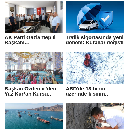
AK Parti Gaziantep İl
Trafik sigortasında yeni
Başkanı
dönem: Kurallar değişti
Fedaioğlu'ndan sivil
toplum kuruluşlarına
ziyaret: Gönül
köprülerini
güçlendirmeye devam
edeceğiz
Başkan Özdemir’den
ABD'de 18 binin
Yaz Kur’an Kursu
üzerinde kişinin
öğrencilerine ziyaret
yakalandığı
'siklosporiyazis'
salgını: 2 kişi hayatını
kaybetti