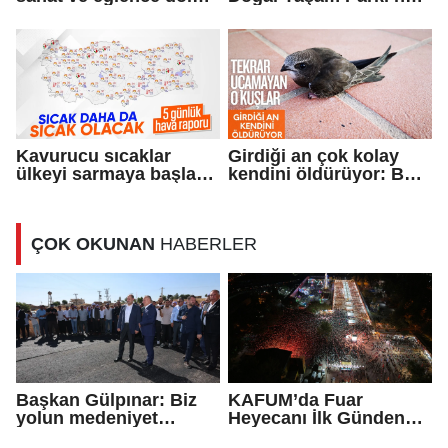
şenlik
üyelik daveti
Kavurucu sıcaklar
Girdiği an çok kolay
ülkeyi sarmaya başladı:
kendini öldürüyor: Bu
Yüksek değerler
kuş özgürlüğüne öyle
ölçülecek
düşkün ki! İşte merak
edilenler
ÇOK OKUNAN
HABERLER
Başkan Gülpınar: Biz
KAFUM’da Fuar
yolun medeniyet
Heyecanı İlk Günden
olduğuna inanıyoruz
Zirve Yaptı