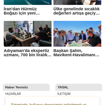
İran'dan Hürmüz
Ülke genelinde sıcaklık
Boğazı için yeni
değerleri artışa geçiyor:
güzergah kararı
Bazı illerde yağmur
görülecek
Adıyaman'da ekspertiz
Başkan Şahin,
uzmanı, 700 bin liralık
Mavikent-Havalimanı
dolandırıcı tuzağını
yolu çalışmalarını
bozdu
inceledi
Haber Yenisöz
YASAL
YAZARLAR
İLETIŞIM
SON DAKİKA
KÜNYE
Sitemizde, kullanıcı deneyimini geliştirmek ve