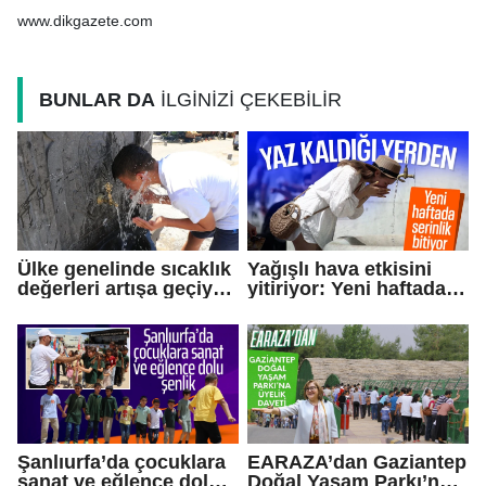
Şampiyonası'nda finale
www.dikgazete.com
yükseldi
BUNLAR DA
İLGİNİZİ ÇEKEBİLİR
Ülke genelinde sıcaklık
Yağışlı hava etkisini
değerleri artışa geçiyor:
yitiriyor: Yeni haftada
Bazı illerde yağmur
sıcaklıklar artacak
görülecek
Şanlıurfa’da çocuklara
EARAZA’dan Gaziantep
sanat ve eğlence dolu
Doğal Yaşam Parkı’na