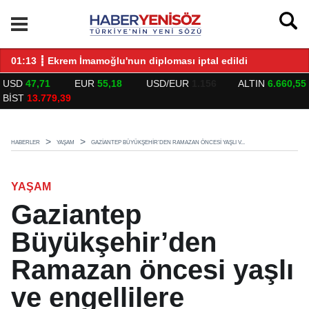
LARLA BULUŞTU
01:13 ┋ Ekrem İmamoğlu'nun diploması iptal edildi
14
USD
47,71
EUR
55,18
USD/EUR
1.156
ALTIN
6.660,55
BİST
13.779,39
HABERLER
YAŞAM
GAZIANTEP BÜYÜKŞEHIR’DEN RAMAZAN ÖNCESI YAŞLI V...
YAŞAM
Gaziantep
Büyükşehir’den
Ramazan öncesi yaşlı
ve engellilere