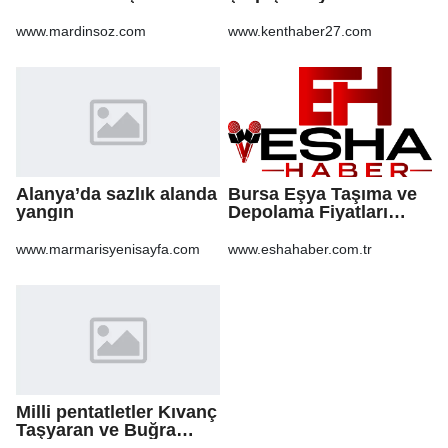
Birleştirdi
www.mardinsoz.com
www.kenthaber27.com
Alanya’da sazlık alanda
Bursa Eşya Taşıma ve
yangın
Depolama Fiyatları
2026: Güvenli Hizmet
İçin Bilinmesi
www.marmarisyenisayfa.com
www.eshahaber.com.tr
Gerekenler
Milli pentatletler Kıvanç
Taşyaran ve Buğra
Ünal, Avrupa