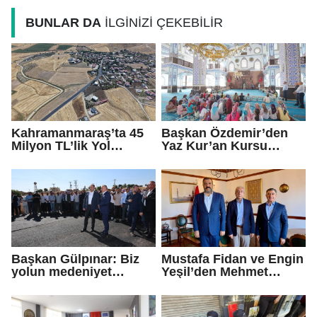
BUNLAR DA
İLGİNİZİ ÇEKEBİLİR
Kahramanmaraş’ta 45
Başkan Özdemir’den
Milyon TL’lik Yol
Yaz Kur’an Kursu
Yatırımı Tamamlandı!
öğrencilerine ziyaret
Maksutuşağı Grup Yolu
Yenilendi
Başkan Gülpınar: Biz
Mustafa Fidan ve Engin
yolun medeniyet
Yeşil’den Mehmet
olduğuna inanıyoruz
Mehdi Eker’e Ziyaret