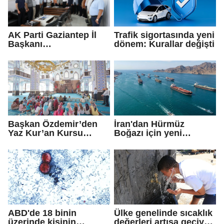
AK Parti Gaziantep İl
Trafik sigortasında yeni
Başkanı
dönem: Kurallar değişti
Fedaioğlu'ndan sivil
toplum kuruluşlarına
ziyaret: Gönül
köprülerini
güçlendirmeye devam
edeceğiz
Başkan Özdemir’den
İran'dan Hürmüz
Yaz Kur’an Kursu
Boğazı için yeni
öğrencilerine ziyaret
güzergah kararı
ABD'de 18 binin
Ülke genelinde sıcaklık
üzerinde kişinin
değerleri artışa geçiyor: