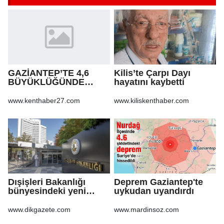
GAZİANTEP’TE 4,6
Kilis’te Çarpı Dayı
BÜYÜKLÜĞÜNDE
hayatını kaybetti
DEPREM!
www.kenthaber27.com
www.kiliskenthaber.com
Dışişleri Bakanlığı
Deprem Gaziantep'te
bünyesindeki yeni
uykudan uyandırdı
atamalar Resmi
Gazete'de
www.dikgazete.com
www.mardinsoz.com