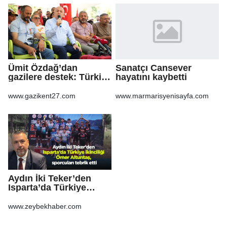
Ümit Özdağ’dan
Sanatçı Cansever
gazilere destek: Türkiye
hayatını kaybetti
bu sorunu daha fazla
taşımamalı
www.gazikent27.com
www.marmarisyenisayfa.com
Aydın İki Teker’den
Isparta’da Türkiye
ikinciliği Ömer
Altuntaş, sporcuları
www.zeybekhaber.com
tebrik etti