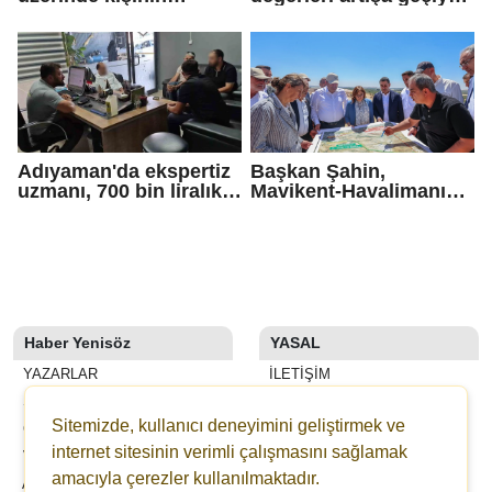
yakalandığı
Bazı illerde yağmur
'siklosporiyazis'
görülecek
salgını: 2 kişi hayatını
kaybetti
Adıyaman'da ekspertiz
Başkan Şahin,
uzmanı, 700 bin liralık
Mavikent-Havalimanı
dolandırıcı tuzağını
yolu çalışmalarını
bozdu
inceledi
Haber Yenisöz
YASAL
YAZARLAR
İLETIŞIM
SON DAKİKA
KÜNYE
Sitemizde, kullanıcı deneyimini geliştirmek ve
GALERİLER
YAYIN İLKELERI
internet sitesinin verimli çalışmasını sağlamak
VİDEOLAR
KURALLAR
amacıyla çerezler kullanılmaktadır.
ANKETLER
GIZLILIK