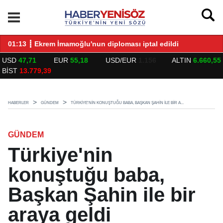
LARLA BULUŞTU
01:13 ┋ Ekrem İmamoğlu'nun diploması iptal edildi
14
USD
47,71
EUR
55,18
USD/EUR
1.156
ALTIN
6.660,55
BİST
13.779,39
HABERLER
GÜNDEM
TÜRKIYE'NIN KONUŞTUĞU BABA, BAŞKAN ŞAHIN ILE BIR A...
GÜNDEM
Türkiye'nin
konuştuğu baba,
Başkan Şahin ile bir
araya geldi