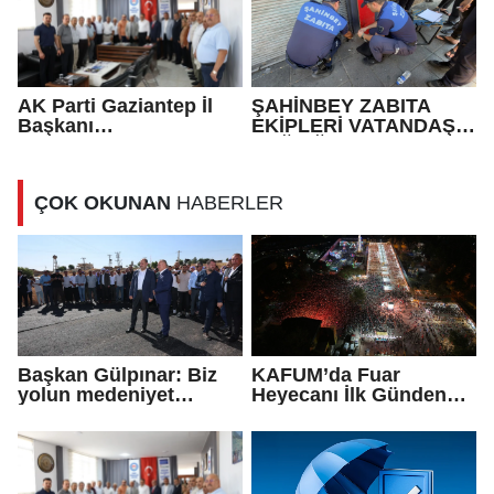
AK Parti Gaziantep İl
ŞAHİNBEY ZABITA
Başkanı
EKİPLERİ VATANDAŞIN
Fedaioğlu'ndan sivil
SAĞLIĞI İLE OYNAYAN
toplum kuruluşlarına
İŞ YERİNİ MÜHÜRLEDİ
ziyaret: Gönül
ÇOK OKUNAN
HABERLER
köprülerini
güçlendirmeye devam
edeceğiz
Başkan Gülpınar: Biz
KAFUM’da Fuar
yolun medeniyet
Heyecanı İlk Günden
olduğuna inanıyoruz
Zirve Yaptı