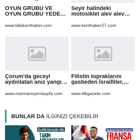
OYUN GRUBU VE
Seyir halindeki
OYUN GRUBU YEDEK
motosiklet alev alev
PARÇA ALIM İŞİ
yandı
www.kiliskenthaber.com
www.kenthaber27.com
Çorum’da geceyi
Filistin topraklarını
aydınlatan anız yangını
gasbeden İsrailliler,
korkuttu
işgal altındaki Batı
Şeria’daki saldırılarını
www.marmarisyenisayfa.com
www.dikgazete.com
sürdürdü
BUNLAR DA
İLGİNİZİ ÇEKEBİLİR