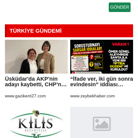
TÜRKİYE GÜNDEMİ
Üsküdar'da AKP'nin
“İfade ver, iki gün sonra
adayı kaybetti, CHP’nin
evindesin” iddiası
adayı Sibel Tan
soruşturma dosyasını
Çetinkaya Başkan
sarsabilir
www.gazikent27.com
www.zeybekhaber.com
Vekili seçildi