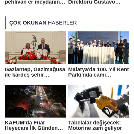
pehlivan er meydanına
Direktörü Gustavo
çıktı
Alfaro: Avustralya’dan
daha farklı oynayacağız
ÇOK OKUNAN
HABERLER
Gaziantep, Gazimağusa
Malatya'da 100. Yıl Kent
ile kardeş şehir
Parkı'nda cami
protokolü imzaladı
yapımına başlandı
KAFUM’da Fuar
Tabelalar değişecek:
Heyecanı İlk Günden
Motorine zam geliyor
Zirve Yaptı