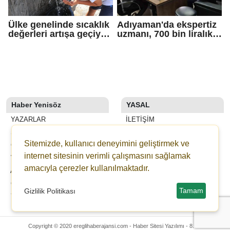
Ülke genelinde sıcaklık
Adıyaman'da ekspertiz
değerleri artışa geçiyor:
uzmanı, 700 bin liralık
Bazı illerde yağmur
dolandırıcı tuzağını
görülecek
bozdu
Haber Yenisöz
YASAL
YAZARLAR
İLETIŞIM
SON DAKİKA
KÜNYE
Sitemizde, kullanıcı deneyimini geliştirmek ve
GALERİLER
YAYIN İLKELERI
internet sitesinin verimli çalışmasını sağlamak
VİDEOLAR
KURALLAR
amacıyla çerezler kullanılmaktadır.
ANKETLER
GIZLILIK
GAZETELER
KULLANICI SÖZLEŞMESI
Tamam
Gizlilik Politikası
YEDİBAŞAK ONLİNE BAĞIŞ
VERI POLITIKASI
Copyright © 2020 ereglihaberajansi.com -
Haber Sitesi Yazılımı - 8.7.4