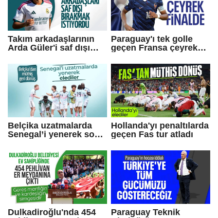
Takım arkadaşlarının
Paraguay'ı tek golle
Arda Güler'i saf dışı
geçen Fransa çeyrek
bırakmak istediği
finale yükseldi
iddiası!
Belçika uzatmalarda
Hollanda'yı penaltılarda
Senegal’i yenerek son
geçen Fas tur atladı
16’ya yükseldi
Dulkadiroğlu'nda 454
Paraguay Teknik