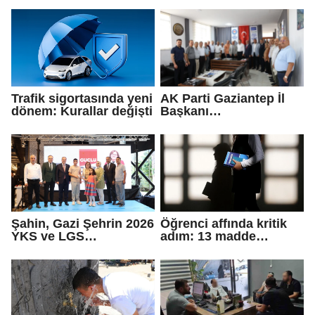
Trafik sigortasında yeni
AK Parti Gaziantep İl
dönem: Kurallar değişti
Başkanı
Fedaioğlu'ndan sivil
toplum kuruluşlarına
ziyaret: Gönül
köprülerini
güçlendirmeye devam
edeceğiz
Şahin, Gazi Şehrin 2026
Öğrenci affında kritik
YKS ve LGS
adım: 13 madde
şampiyonlarıyla
Meclis'ten geçti
buluştu