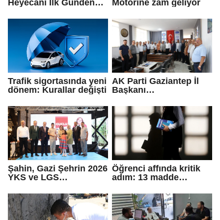
Heyecanı İlk Günden
Motorine zam geliyor
Zirve Yaptı
Trafik sigortasında yeni
AK Parti Gaziantep İl
dönem: Kurallar değişti
Başkanı
Fedaioğlu'ndan sivil
toplum kuruluşlarına
ziyaret: Gönül
köprülerini
güçlendirmeye devam
edeceğiz
Şahin, Gazi Şehrin 2026
Öğrenci affında kritik
YKS ve LGS
adım: 13 madde
şampiyonlarıyla
Meclis'ten geçti
buluştu