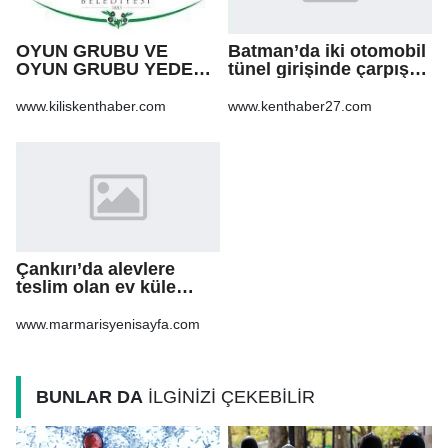
OYUN GRUBU VE
Batman’da iki otomobil
OYUN GRUBU YEDEK
tünel girişinde çarpıştı:
PARÇA ALIM İŞİ
12 yaralı
www.kiliskenthaber.com
www.kenthaber27.com
Çankırı’da alevlere
teslim olan ev küle
döndü
www.marmarisyenisayfa.com
BUNLAR DA
İLGİNİZİ ÇEKEBİLİR