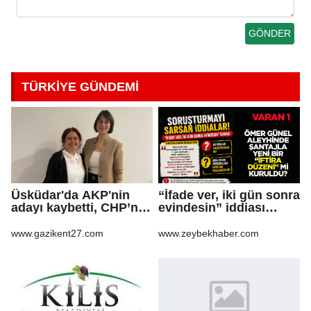
TÜRKİYE GÜNDEMİ
Üsküdar'da AKP'nin
“İfade ver, iki gün sonra
adayı kaybetti, CHP’nin
evindesin” iddiası
adayı Sibel Tan
soruşturma dosyasını
Çetinkaya Başkan
sarsabilir
www.gazikent27.com
www.zeybekhaber.com
Vekili seçildi