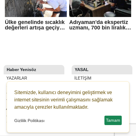
Ülke genelinde sıcaklık
Adıyaman'da ekspertiz
değerleri artışa geçiyor:
uzmanı, 700 bin liralık
Bazı illerde yağmur
dolandırıcı tuzağını
görülecek
bozdu
Haber Yenisöz
YASAL
YAZARLAR
İLETIŞIM
SON DAKİKA
KÜNYE
Sitemizde, kullanıcı deneyimini geliştirmek ve
GALERİLER
YAYIN İLKELERI
internet sitesinin verimli çalışmasını sağlamak
VİDEOLAR
KURALLAR
amacıyla çerezler kullanılmaktadır.
ANKETLER
GIZLILIK
GAZETELER
KULLANICI SÖZLEŞMESI
Tamam
Gizlilik Politikası
YEDİBAŞAK ONLİNE BAĞIŞ
VERI POLITIKASI