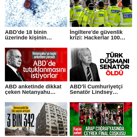
ABD'de 18 binin
İngiltere'de güvenlik
üzerinde kişinin
krizi: Hackerlar 100
yakalandığı
binden fazla polisin
'siklosporiyazis'
bilgilerini sızdırdı
salgını: 2 kişi hayatını
kaybetti
ABD anketinde dikkat
ABD'li Cumhuriyetçi
çeken Netanyahu
Senatör Lindsey
sonucu:
Graham hayatını
Tutuklanmasını
kaybetti
istiyorlar