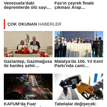
Venezuela’daki
Fas'ın çeyrek finale
depremlerde ölü sayısı
çıkması Arap
3 bin 342’ye yükseldi
coğrafyasında coşkuyla
kutlandı
ÇOK OKUNAN
HABERLER
Gaziantep, Gazimağusa
Malatya'da 100. Yıl Kent
ile kardeş şehir
Parkı'nda cami
protokolü imzaladı
yapımına başlandı
KAFUM’da Fuar
Tabelalar değişecek: