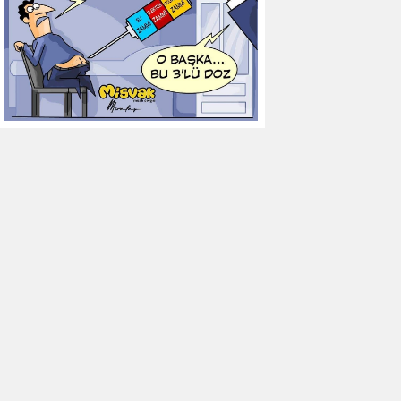
12
Göztepe
0
0
0
13
Başakşehir FK
0
0
0
14
Kasımpaşa
0
0
0
15
Kocaelispor
0
0
0
16
Konyaspor
0
0
0
17
Samsunspor
0
0
0
18
Trabzonspor
0
0
0