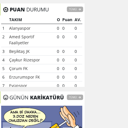
PUAN
DURUMU
TÜMÜ
TAKIM
O
Puan
AV.
1
Alanyaspor
0
0
0
2
Amed Sportif
0
0
0
Faaliyetler
3
Beşiktaş JK
0
0
0
4
Çaykur Rizespor
0
0
0
5
Çorum FK
0
0
0
6
Erzurumspor FK
0
0
0
7
Eyüpspor
0
0
0
8
Fenerbahçe
0
0
0
GÜNÜN
KARİKATÜRÜ
TÜMÜ
9
Galatasaray
0
0
0
10
Gaziantep FK
0
0
0
11
Gençlerbirliği
0
0
0