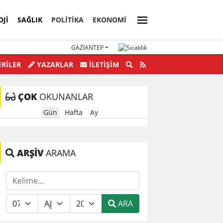
OJI
SAĞLIK
POLİTİKA
EKONOMİ
GAZIANTEP
nden Yolsuzluklar bitmek bilmiyor.
RİLER
YAZARLAR
İLETIŞIM
ÇOK
OKUNANLAR
Gün
Hafta
Ay
ARŞİV
ARAMA
ARA