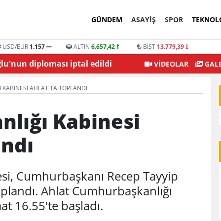
GÜNDEM
ASAYİŞ
SPOR
TEKNOL
USD/EUR
1.157
ALTIN
6.657,42
BİST
13.779,39
'nun diploması iptal edildi
Şehitkamil Belediyesi
VİDEOLAR
GALE
KABINESI AHLAT'TA TOPLANDI
lığı Kabinesi
andı
si, Cumhurbaşkanı Recep Tayyip
plandı. Ahlat Cumhurbaşkanlığı
aat 16.55'te başladı.