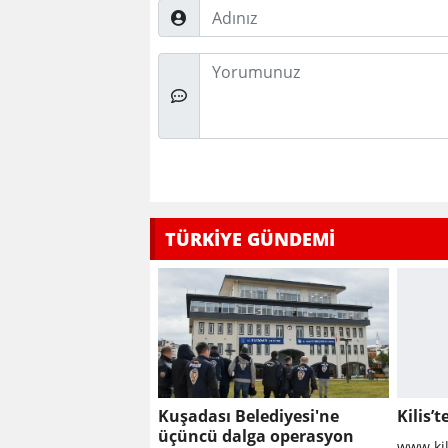
Adınız
Düşünceleriniz
TÜRKİYE GÜNDEMİ
Kuşadası Belediyesi'ne
Kilis’t
üçüncü dalga operasyon
www.ki