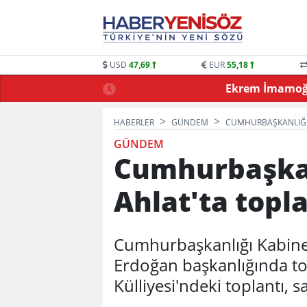
USD
47,69
EUR
55,18
 OYUNLARLA BULUŞTU
Ekrem İmamoğlu
HABERLER
GÜNDEM
CUMHURBAŞKANLIĞI 
GÜNDEM
Cumhurbaşkan
Ahlat'ta topl
Cumhurbaşkanlığı Kabine
Erdoğan başkanlığında to
Külliyesi'ndeki toplantı, s