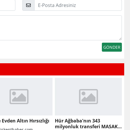
E-
Posta
e Evden Altın Hırsızlığı
Hür Ağbaba'nın 343
milyonluk transferi MASAK
liskenthaber.com