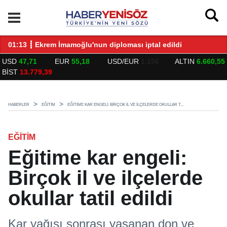
LARLA BULUŞTU
01:13 ┋ Ekrem İmamoğlu'nun diploması iptal edildi
14
USD
47,71
EUR
55,18
USD/EUR
1.156
ALTIN
6.660,55
BİST
13.779,39
HABERLER
EĞITIM
EĞITIME KAR ENGELI: BIRÇOK IL VE ILÇELERDE OKULLAR T...
EĞITIM
Eğitime kar engeli:
Birçok il ve ilçelerde
okullar tatil edildi
Kar yağışı sonrası yaşanan don ve