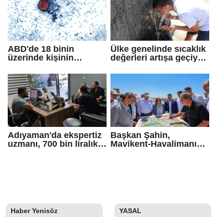
ABD'de 18 binin
Ülke genelinde sıcaklık
üzerinde kişinin
değerleri artışa geçiyor:
yakalandığı
Bazı illerde yağmur
'siklosporiyazis'
görülecek
salgını: 2 kişi hayatını
kaybetti
Adıyaman'da ekspertiz
Başkan Şahin,
uzmanı, 700 bin liralık
Mavikent-Havalimanı
dolandırıcı tuzağını
yolu çalışmalarını
bozdu
inceledi
Haber Yenisöz
YASAL