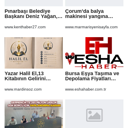
Pınarbaşı Belediye
Çorum’da balya
Başkanı Deniz Yağan,
makinesi yangına
Yeni Parti’ye geçti
sebep oldu: 500 dönüm
anız küle döndü
www.kenthaber27.com
www.marmarisyenisayfa.com
Yazar Halil El,13
Bursa Eşya Taşıma ve
Kitabının Gelirini
Depolama Fiyatları
Öğrencilere Ayırdı
2026: Güvenli Hizmet
İçin Bilinmesi
www.mardinsoz.com
www.eshahaber.com.tr
Gerekenler