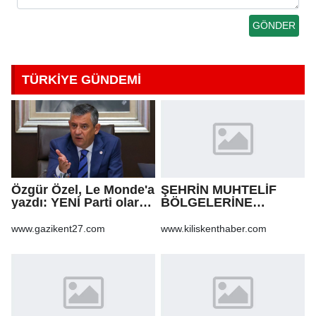
TÜRKİYE GÜNDEMİ
Özgür Özel, Le Monde'a
ŞEHRİN MUHTELİF
yazdı: YENİ Parti olarak
BÖLGELERİNE
farklı bir gelecek
KALDIRIM YAPILMASI
öneriyoruz
VE BOZULAN
www.gazikent27.com
www.kiliskenthaber.com
KALDIRIMLARIN
ONARILMASI YAPIM İŞİ