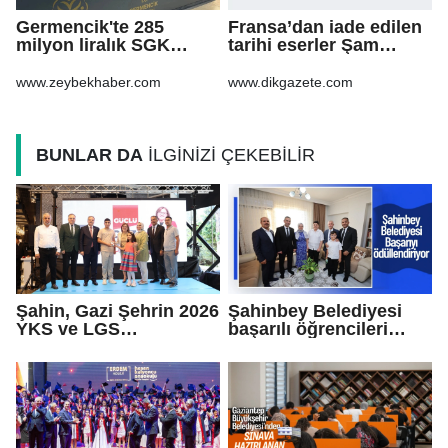
Germencik'te 285
Fransa’dan iade edilen
milyon liralık SGK
tarihi eserler Şam
borcu için yapılandırma
Kalesi’nde sergilendi
kararı
www.zeybekhaber.com
www.dikgazete.com
BUNLAR DA
İLGİNİZİ ÇEKEBİLİR
Şahin, Gazi Şehrin 2026
Şahinbey Belediyesi
YKS ve LGS
başarılı öğrencileri
şampiyonlarıyla
ödüllendiriyor
buluştu