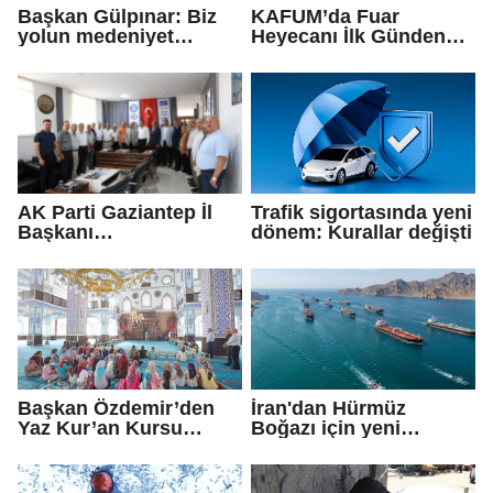
Başkan Gülpınar: Biz
KAFUM’da Fuar
yolun medeniyet
Heyecanı İlk Günden
olduğuna inanıyoruz
Zirve Yaptı
AK Parti Gaziantep İl
Trafik sigortasında yeni
Başkanı
dönem: Kurallar değişti
Fedaioğlu'ndan sivil
toplum kuruluşlarına
ziyaret: Gönül
köprülerini
güçlendirmeye devam
edeceğiz
Başkan Özdemir’den
İran'dan Hürmüz
Yaz Kur’an Kursu
Boğazı için yeni
öğrencilerine ziyaret
güzergah kararı