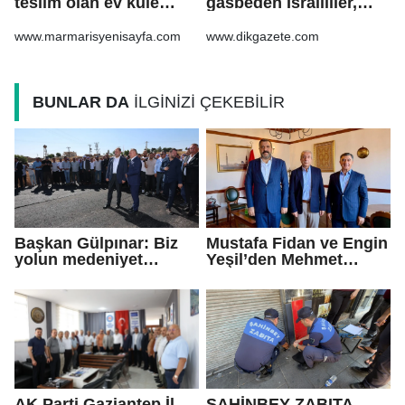
teslim olan ev küle
gasbeden İsrailliler,
döndü
işgal altındaki Batı
Şeria’daki saldırılarını
www.marmarisyenisayfa.com
www.dikgazete.com
sürdürdü
BUNLAR DA
İLGİNİZİ ÇEKEBİLİR
Başkan Gülpınar: Biz
Mustafa Fidan ve Engin
yolun medeniyet
Yeşil’den Mehmet
olduğuna inanıyoruz
Mehdi Eker’e Ziyaret
AK Parti Gaziantep İl
ŞAHİNBEY ZABITA