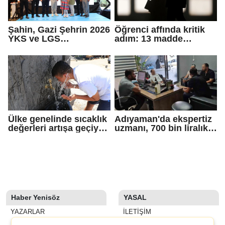
edeceğiz
Şahin, Gazi Şehrin 2026
Öğrenci affında kritik
YKS ve LGS
adım: 13 madde
şampiyonlarıyla
Meclis'ten geçti
buluştu
Ülke genelinde sıcaklık
Adıyaman'da ekspertiz
değerleri artışa geçiyor:
uzmanı, 700 bin liralık
Bazı illerde yağmur
dolandırıcı tuzağını
görülecek
bozdu
Haber Yenisöz
YASAL
YAZARLAR
İLETIŞIM
SON DAKİKA
KÜNYE