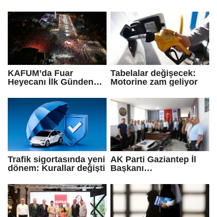
protokolü imzaladı
yapımına başlandı
KAFUM’da Fuar
Tabelalar değişecek:
Heyecanı İlk Günden
Motorine zam geliyor
Zirve Yaptı
Trafik sigortasında yeni
AK Parti Gaziantep İl
dönem: Kurallar değişti
Başkanı
Fedaioğlu'ndan sivil
toplum kuruluşlarına
ziyaret: Gönül
köprülerini
güçlendirmeye devam