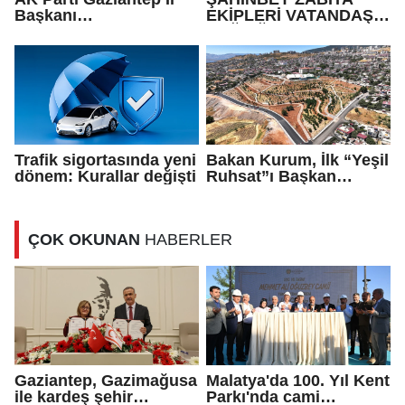
Başkanı
EKİPLERİ VATANDAŞIN
Fedaioğlu'ndan sivil
SAĞLIĞI İLE OYNAYAN
toplum kuruluşlarına
İŞ YERİNİ MÜHÜRLEDİ
ziyaret: Gönül
köprülerini
güçlendirmeye devam
edeceğiz
Trafik sigortasında yeni
Bakan Kurum, İlk “Yeşil
dönem: Kurallar değişti
Ruhsat”ı Başkan
Görgel’e Takdim Etti
ÇOK OKUNAN
HABERLER
Gaziantep, Gazimağusa
Malatya'da 100. Yıl Kent
ile kardeş şehir
Parkı'nda cami