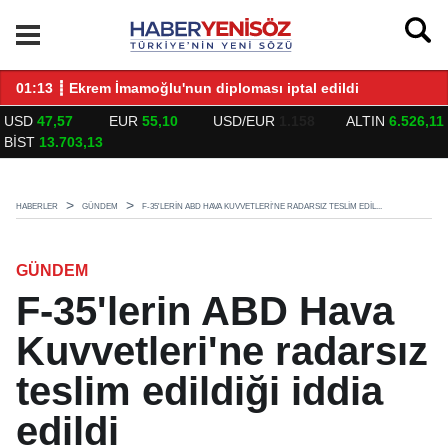
LARLA BULUŞTU
01:13 ┋ Ekrem İmamoğlu'nun diploması iptal edildi
14
USD
47,57
EUR
55,10
USD/EUR
1.158
ALTIN
6.526,11
BİST
13.703,13
HABERLER
GÜNDEM
F-35'LERIN ABD HAVA KUVVETLERI'NE RADARSIZ TESLIM EDIL...
GÜNDEM
F-35'lerin ABD Hava
Kuvvetleri'ne radarsız
teslim edildiği iddia
edildi