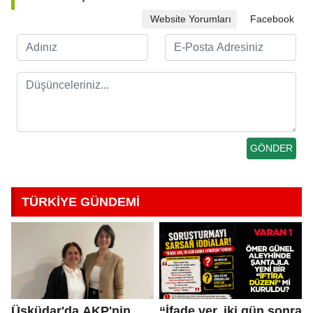
Website Yorumları
Facebook
TÜRKİYE GÜNDEMİ
Üsküdar'da AKP'nin
“İfade ver, iki gün sonra