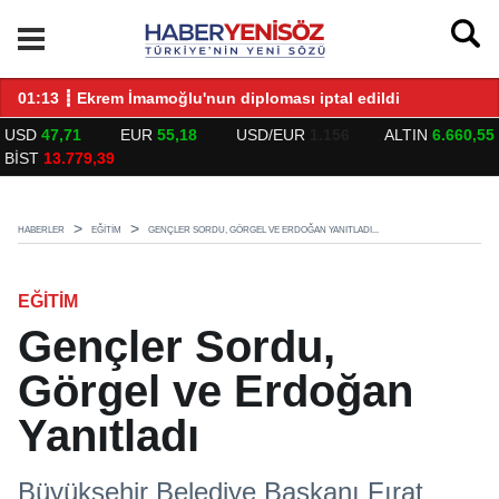
LARLA BULUŞTU
01:13 ┋ Ekrem İmamoğlu'nun diploması iptal edildi
14
USD
47,71
EUR
55,18
USD/EUR
1.156
ALTIN
6.660,55
BİST
13.779,39
HABERLER
EĞITIM
GENÇLER SORDU, GÖRGEL VE ERDOĞAN YANITLADI...
EĞITIM
Gençler Sordu,
Görgel ve Erdoğan
Yanıtladı
Büyükşehir Belediye Başkanı Fırat