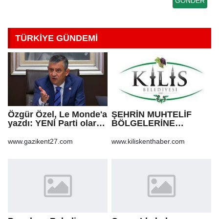
TÜRKİYE GÜNDEMİ
Özgür Özel, Le Monde'a
ŞEHRİN MUHTELİF
yazdı: YENİ Parti olarak
BÖLGELERİNE
farklı bir gelecek
KALDIRIM YAPILMASI
öneriyoruz
VE BOZULAN
www.gazikent27.com
www.kiliskenthaber.com
KALDIRIMLARIN
ONARILMASI YAPIM İŞİ