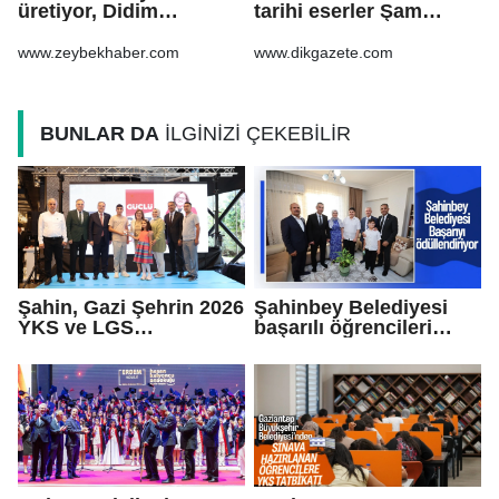
üretiyor, Didim
tarihi eserler Şam
güzelleşiyor
Kalesi’nde sergilendi
www.zeybekhaber.com
www.dikgazete.com
BUNLAR DA
İLGİNİZİ ÇEKEBİLİR
Şahin, Gazi Şehrin 2026
Şahinbey Belediyesi
YKS ve LGS
başarılı öğrencileri
şampiyonlarıyla
ödüllendiriyor
buluştu