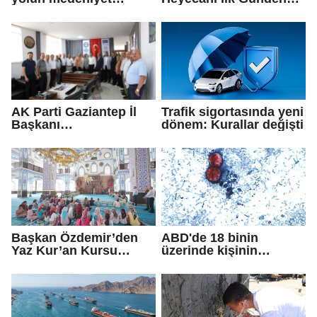
olduğuna inanıyoruz
Zirve Yaptı
AK Parti Gaziantep İl
Trafik sigortasında yeni
Başkanı
dönem: Kurallar değişti
Fedaioğlu'ndan sivil
toplum kuruluşlarına
ziyaret: Gönül
köprülerini
güçlendirmeye devam
edeceğiz
Başkan Özdemir’den
ABD'de 18 binin
Yaz Kur’an Kursu
üzerinde kişinin
öğrencilerine ziyaret
yakalandığı
'siklosporiyazis'
salgını: 2 kişi hayatını
kaybetti