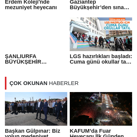
Erdem Koleji'nde
Gaziantep
mezuniyet heyecanı
Büyükşehir’den sınava
hazırlanan öğrencilere
YKS tatbikatı
ŞANLIURFA
LGS hazırlıkları başladı:
BÜYÜKŞEHİR
Cuma günü okullar tatil
BELEDİYESİ
edildi
KÜTÜPHANELERİ YKS
ADAYLARININ
ÇOK OKUNAN
HABERLER
GÖZDESİ OLDU
Başkan Gülpınar: Biz
KAFUM’da Fuar
yolun medeniyet
Heyecanı İlk Günden