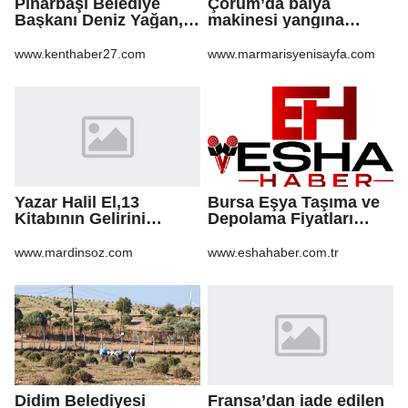
Pınarbaşı Belediye
Çorum’da balya
Başkanı Deniz Yağan,
makinesi yangına
Yeni Parti’ye geçti
sebep oldu: 500 dönüm
anız küle döndü
www.kenthaber27.com
www.marmarisyenisayfa.com
Yazar Halil El,13
Bursa Eşya Taşıma ve
Kitabının Gelirini
Depolama Fiyatları
Öğrencilere Ayırdı
2026: Güvenli Hizmet
İçin Bilinmesi
www.mardinsoz.com
www.eshahaber.com.tr
Gerekenler
Didim Belediyesi
Fransa’dan iade edilen