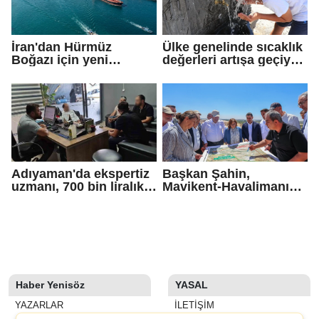
İran'dan Hürmüz
Ülke genelinde sıcaklık
Boğazı için yeni
değerleri artışa geçiyor:
güzergah kararı
Bazı illerde yağmur
görülecek
Adıyaman'da ekspertiz
Başkan Şahin,
uzmanı, 700 bin liralık
Mavikent-Havalimanı
dolandırıcı tuzağını
yolu çalışmalarını
bozdu
inceledi
Haber Yenisöz
YASAL
YAZARLAR
İLETIŞIM