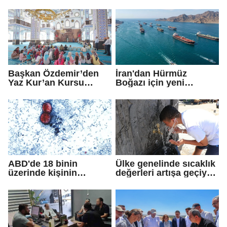
Fedaioğlu'ndan sivil
toplum kuruluşlarına
ziyaret: Gönül
köprülerini
güçlendirmeye devam
edeceğiz
Başkan Özdemir’den
İran'dan Hürmüz
Yaz Kur’an Kursu
Boğazı için yeni
öğrencilerine ziyaret
güzergah kararı
ABD'de 18 binin
Ülke genelinde sıcaklık
üzerinde kişinin
değerleri artışa geçiyor:
yakalandığı
Bazı illerde yağmur
'siklosporiyazis'
görülecek
salgını: 2 kişi hayatını
kaybetti