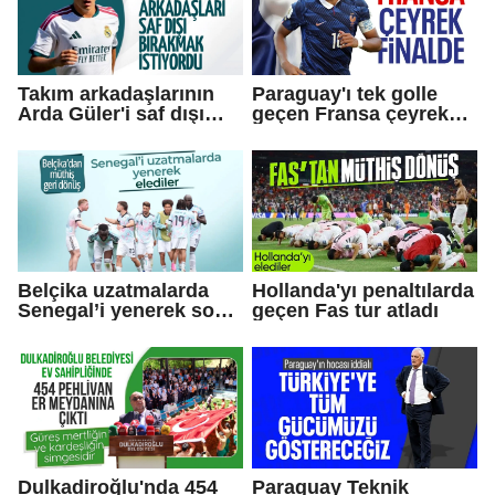
Takım arkadaşlarının
Paraguay'ı tek golle
Arda Güler'i saf dışı
geçen Fransa çeyrek
bırakmak istediği
finale yükseldi
iddiası!
Belçika uzatmalarda
Hollanda'yı penaltılarda
Senegal’i yenerek son
geçen Fas tur atladı
16’ya yükseldi
Dulkadiroğlu'nda 454
Paraguay Teknik