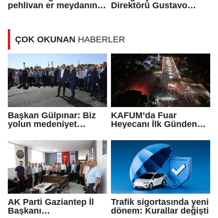
pehlivan er meydanına
Direktörü Gustavo
çıktı
Alfaro: Avustralya’dan
daha farklı oynayacağız
ÇOK OKUNAN
HABERLER
Başkan Gülpınar: Biz
KAFUM’da Fuar
yolun medeniyet
Heyecanı İlk Günden
olduğuna inanıyoruz
Zirve Yaptı
AK Parti Gaziantep İl
Trafik sigortasında yeni
Başkanı
dönem: Kurallar değişti