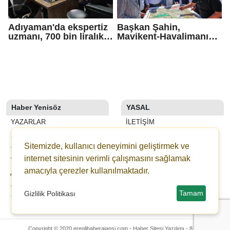
Adıyaman'da ekspertiz
Başkan Şahin,
uzmanı, 700 bin liralık
Mavikent-Havalimanı
dolandırıcı tuzağını
yolu çalışmalarını
bozdu
inceledi
Haber Yenisöz
YASAL
YAZARLAR
İLETIŞIM
SON DAKİKA
KÜNYE
Sitemizde, kullanıcı deneyimini geliştirmek ve
GALERİLER
YAYIN İLKELERI
internet sitesinin verimli çalışmasını sağlamak
VİDEOLAR
KURALLAR
amacıyla çerezler kullanılmaktadır.
ANKETLER
GIZLILIK
GAZETELER
KULLANICI SÖZLEŞMESI
Tamam
Gizlilik Politikası
YEDİBAŞAK ONLİNE BAĞIŞ
VERI POLITIKASI
Copyright © 2020 ereglihaberajansi.com -
Haber Sitesi Yazılımı - 8.7.4