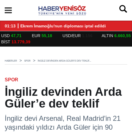
LARLA BULUŞTU
01:13 ┋ Ekrem İmamoğlu'nun diploması iptal edildi
14
USD
47,71
EUR
55,18
USD/EUR
1.156
ALTIN
6.660,55
BİST
13.779,39
HABERLER
SPOR
İNGILIZ DEVINDEN ARDA GÜLER’E DEV TEKLIF...
SPOR
İngiliz devinden Arda
Güler’e dev teklif
İngiliz devi Arsenal, Real Madrid’in 21
yaşındaki yıldızı Arda Güler için 90