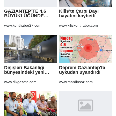
GAZİANTEP’TE 4,6
Kilis’te Çarpı Dayı
BÜYÜKLÜĞÜNDE
hayatını kaybetti
DEPREM!
www.kenthaber27.com
www.kiliskenthaber.com
Dışişleri Bakanlığı
Deprem Gaziantep'te
bünyesindeki yeni
uykudan uyandırdı
atamalar Resmi
Gazete'de
www.dikgazete.com
www.mardinsoz.com