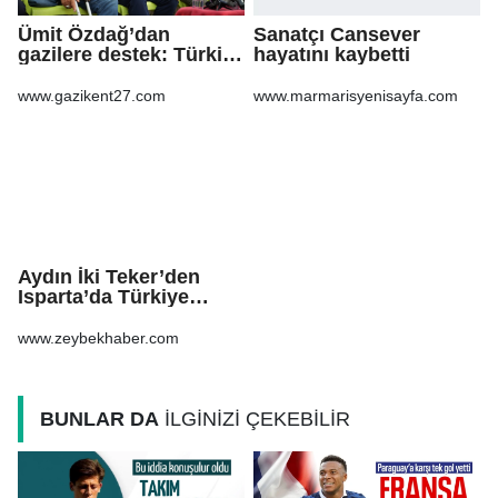
Ümit Özdağ’dan
Sanatçı Cansever
gazilere destek: Türkiye
hayatını kaybetti
bu sorunu daha fazla
taşımamalı
www.gazikent27.com
www.marmarisyenisayfa.com
Aydın İki Teker’den
Isparta’da Türkiye
ikinciliği Ömer
Altuntaş, sporcuları
www.zeybekhaber.com
tebrik etti
BUNLAR DA
İLGİNİZİ ÇEKEBİLİR