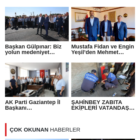
Yatırımı Tamamlandı!
öğrencilerine ziyaret
Maksutuşağı Grup Yolu
Yenilendi
Başkan Gülpınar: Biz
Mustafa Fidan ve Engin
yolun medeniyet
Yeşil’den Mehmet
olduğuna inanıyoruz
Mehdi Eker’e Ziyaret
AK Parti Gaziantep İl
ŞAHİNBEY ZABITA
Başkanı
EKİPLERİ VATANDAŞIN
Fedaioğlu'ndan sivil
SAĞLIĞI İLE OYNAYAN
toplum kuruluşlarına
İŞ YERİNİ MÜHÜRLEDİ
ziyaret: Gönül
ÇOK OKUNAN
HABERLER
köprülerini
güçlendirmeye devam