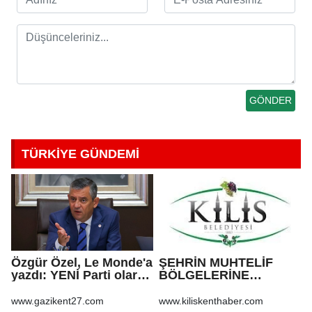
TÜRKİYE GÜNDEMİ
Özgür Özel, Le Monde'a
ŞEHRİN MUHTELİF
yazdı: YENİ Parti olarak
BÖLGELERİNE
farklı bir gelecek
KALDIRIM YAPILMASI
öneriyoruz
VE BOZULAN
www.gazikent27.com
www.kiliskenthaber.com