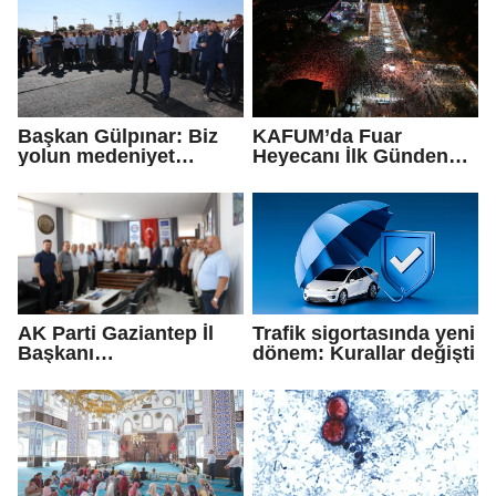
edeceğiz
Başkan Gülpınar: Biz
KAFUM’da Fuar
yolun medeniyet
Heyecanı İlk Günden
olduğuna inanıyoruz
Zirve Yaptı
AK Parti Gaziantep İl
Trafik sigortasında yeni
Başkanı
dönem: Kurallar değişti
Fedaioğlu'ndan sivil
toplum kuruluşlarına
ziyaret: Gönül
köprülerini
güçlendirmeye devam
edeceğiz