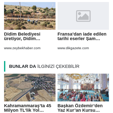
Didim Belediyesi
Fransa’dan iade edilen
üretiyor, Didim
tarihi eserler Şam
güzelleşiyor
Kalesi’nde sergilendi
www.zeybekhaber.com
www.dikgazete.com
BUNLAR DA
İLGİNİZİ ÇEKEBİLİR
Kahramanmaraş’ta 45
Başkan Özdemir’den
Milyon TL’lik Yol
Yaz Kur’an Kursu