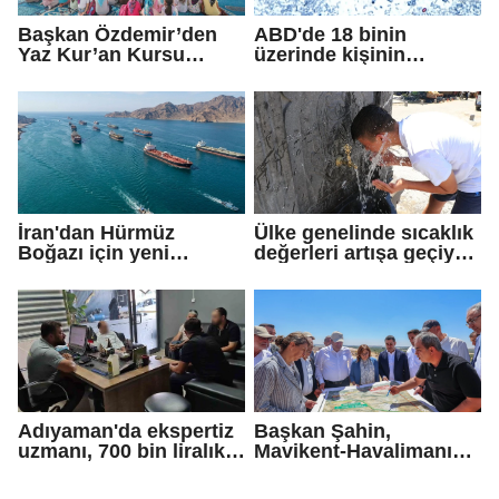
Başkan Özdemir’den
ABD'de 18 binin
Yaz Kur’an Kursu
üzerinde kişinin
öğrencilerine ziyaret
yakalandığı
'siklosporiyazis'
salgını: 2 kişi hayatını
kaybetti
İran'dan Hürmüz
Ülke genelinde sıcaklık
Boğazı için yeni
değerleri artışa geçiyor:
güzergah kararı
Bazı illerde yağmur
görülecek
Adıyaman'da ekspertiz
Başkan Şahin,
uzmanı, 700 bin liralık
Mavikent-Havalimanı
dolandırıcı tuzağını
yolu çalışmalarını
bozdu
inceledi