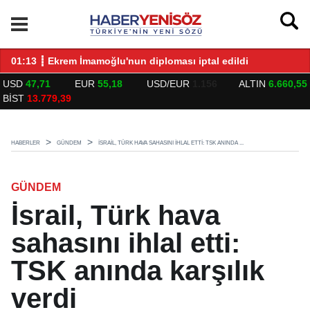
LARLA BULUŞTU
01:13 ┋ Ekrem İmamoğlu'nun diploması iptal edildi
14
USD
47,71
EUR
55,18
USD/EUR
1.156
ALTIN
6.660,55
BİST
13.779,39
HABERLER
GÜNDEM
İSRAIL, TÜRK HAVA SAHASINI IHLAL ETTI: TSK ANINDA ...
GÜNDEM
İsrail, Türk hava
sahasını ihlal etti:
TSK anında karşılık
verdi