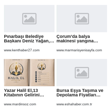
KALDIRIMLARIN
ONARILMASI YAPIM İŞİ
Pınarbaşı Belediye
Çorum’da balya
Başkanı Deniz Yağan,
makinesi yangına
Yeni Parti’ye geçti
sebep oldu: 500 dönüm
anız küle döndü
www.kenthaber27.com
www.marmarisyenisayfa.com
Yazar Halil El,13
Bursa Eşya Taşıma ve
Kitabının Gelirini
Depolama Fiyatları
Öğrencilere Ayırdı
2026: Güvenli Hizmet
İçin Bilinmesi
www.mardinsoz.com
www.eshahaber.com.tr
Gerekenler