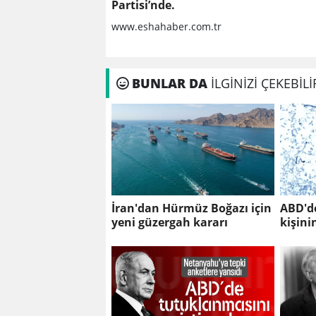
Partisi’nde.
www.eshahaber.com.tr
BUNLAR DA
İLGİNİZİ ÇEKEBİLİ
İran'dan Hürmüz Boğazı için
ABD'de
yeni güzergah kararı
kişini
'siklos
kişi h