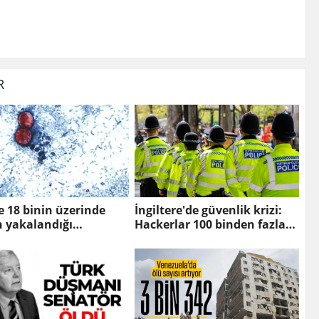
R
 18 binin üzerinde
İngiltere'de güvenlik krizi:
n yakalandığı
Hackerlar 100 binden fazla
poriyazis' salgını: 2
polisin bilgilerini sızdırdı
ayatını kaybetti