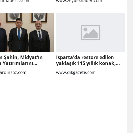
nthaber27.com
www.zeybekhaber.com
ndırma Sürecine Girdi
n Şahin, Midyat'ın
Isparta'da restore edilen
 Yatırımlarını
yaklaşık 115 yıllık konak,
'ya Taşıdı
tarihi atmosferiyle
rdinsoz.com
www.dikgazete.com
misafirlerini ağırlıyo