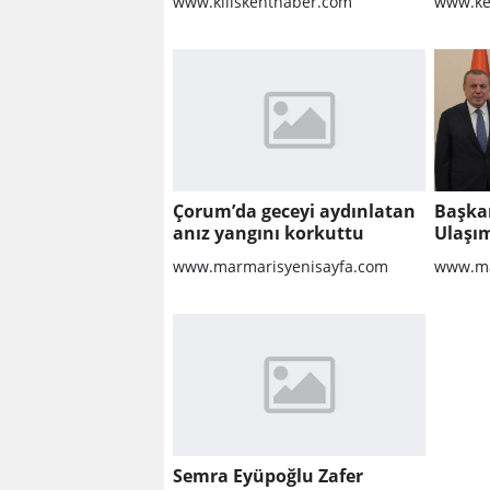
www.kiliskenthaber.com
www.ke
Yapıla
Çorum’da geceyi aydınlatan
Başka
anız yangını korkuttu
Ulaşım
Ankara
www.marmarisyenisayfa.com
www.ma
Semra Eyüpoğlu Zafer