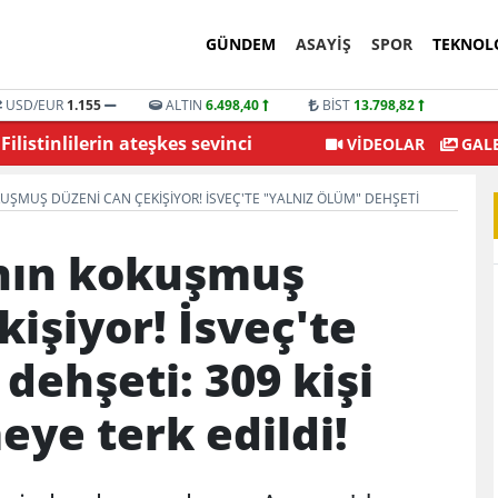
GÜNDEM
ASAYİŞ
SPOR
TEKNOL
USD/EUR
1.155
ALTIN
6.498,40
BİST
13.798,82
Filistinlilerin ateşkes sevinci
SON D
VİDEOLAR
GALE
UŞMUŞ DÜZENI CAN ÇEKIŞIYOR! İSVEÇ'TE "YALNIZ ÖLÜM" DEHŞETI
nın kokuşmuş
işiyor! İsveç'te
dehşeti: 309 kişi
ye terk edildi!