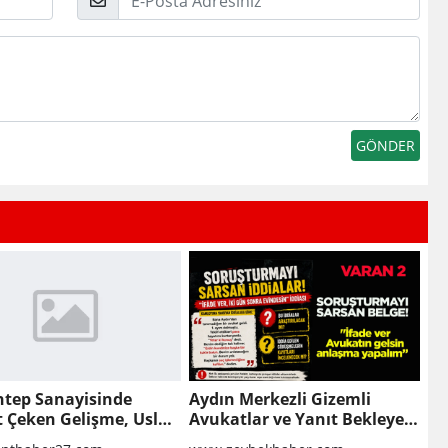
Posta
ntep Sanayisinde
Aydın Merkezli Gizemli
t Çeken Gelişme, Uslu
Avukatlar ve Yanıt Bekleyen
 Finansal Yeniden
Sorular