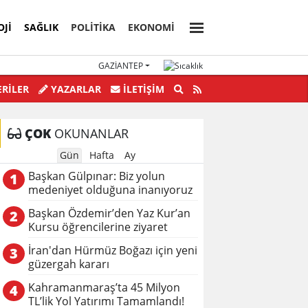
OJI
SAĞLIK
POLİTİKA
EKONOMİ
GAZIANTEP
AKİKA! : Gazze'de ateşkes sağlandı
Prof. Dr. Hasan Sözbi
RİLER
YAZARLAR
İLETIŞIM
ÇOK
OKUNANLAR
Gün
Hafta
Ay
Başkan Gülpınar: Biz yolun
1
medeniyet olduğuna inanıyoruz
Başkan Özdemir’den Yaz Kur’an
2
Kursu öğrencilerine ziyaret
İran'dan Hürmüz Boğazı için yeni
3
güzergah kararı
Kahramanmaraş’ta 45 Milyon
4
TL’lik Yol Yatırımı Tamamlandı!