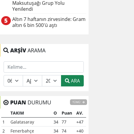
Maksutuşağı Grup Yolu
Yenilendi
Altın 7 haftanın zirvesinde: Gram
5
altın 6 bin 500'ü aştı
ARŞİV
ARAMA
ARA
PUAN
DURUMU
TÜMÜ
TAKIM
O
Puan
AV.
1
Galatasaray
34
77
+47
2
Fenerbahçe
34
74
+40