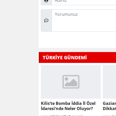
Düşünceleriniz
TÜRKİYE GÜNDEMİ
Kilis’te Bomba İddia İl Özel
Gazia
İdaresi’nde Neler Oluyor?
Dikka
Group