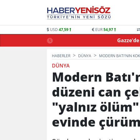
USD
47,59
EUR
54,97
esin detayları netleşti
Gazze'de 
HABERLER
DÜNYA
MODERN BATI'NIN KOK
DÜNYA
Modern Batı'
düzeni can çek
"yalnız ölüm" 
evinde çürüme