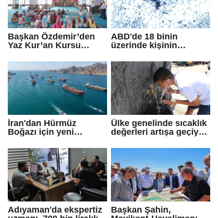
güçlendirmeye devam
edeceğiz
Başkan Özdemir’den
ABD'de 18 binin
Yaz Kur’an Kursu
üzerinde kişinin
öğrencilerine ziyaret
yakalandığı
'siklosporiyazis'
salgını: 2 kişi hayatını
kaybetti
İran'dan Hürmüz
Ülke genelinde sıcaklık
Boğazı için yeni
değerleri artışa geçiyor:
güzergah kararı
Bazı illerde yağmur
görülecek
Adıyaman'da ekspertiz
Başkan Şahin,