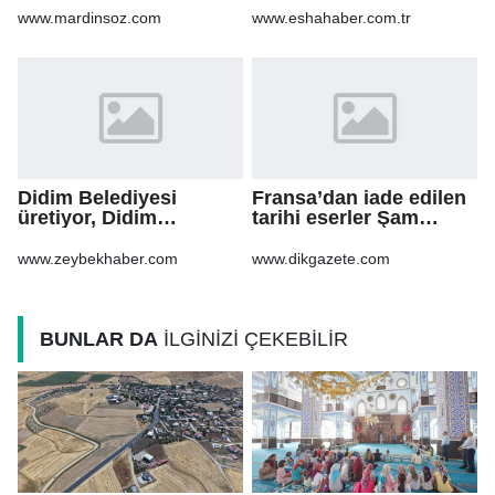
İçin Bilinmesi
www.mardinsoz.com
www.eshahaber.com.tr
Gerekenler
Didim Belediyesi
Fransa’dan iade edilen
üretiyor, Didim
tarihi eserler Şam
güzelleşiyor
Kalesi’nde sergilendi
www.zeybekhaber.com
www.dikgazete.com
BUNLAR DA
İLGİNİZİ ÇEKEBİLİR