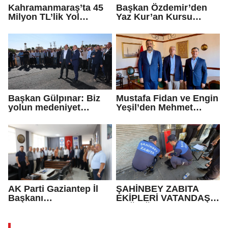
Kahramanmaraş’ta 45
Başkan Özdemir’den
Milyon TL’lik Yol
Yaz Kur’an Kursu
Yatırımı Tamamlandı!
öğrencilerine ziyaret
Maksutuşağı Grup Yolu
Yenilendi
Başkan Gülpınar: Biz
Mustafa Fidan ve Engin
yolun medeniyet
Yeşil’den Mehmet
olduğuna inanıyoruz
Mehdi Eker’e Ziyaret
AK Parti Gaziantep İl
ŞAHİNBEY ZABITA
Başkanı
EKİPLERİ VATANDAŞIN
Fedaioğlu'ndan sivil
SAĞLIĞI İLE OYNAYAN
toplum kuruluşlarına
İŞ YERİNİ MÜHÜRLEDİ
ziyaret: Gönül