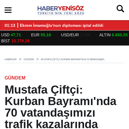
LARLA BULUŞTU
01:13 ┋ Ekrem İmamoğlu'nun diploması iptal edildi
14
USD
47,71
EUR
55,18
USD/EUR
1.156
ALTIN
6.660,55
BİST
13.779,39
HABERLER
GÜNDEM
MUSTAFA ÇIFTÇI: KURBAN BAYRAMI'NDA 70 VATANDAŞIMI...
GÜNDEM
Mustafa Çiftçi:
Kurban Bayramı'nda
70 vatandaşımızı
trafik kazalarında