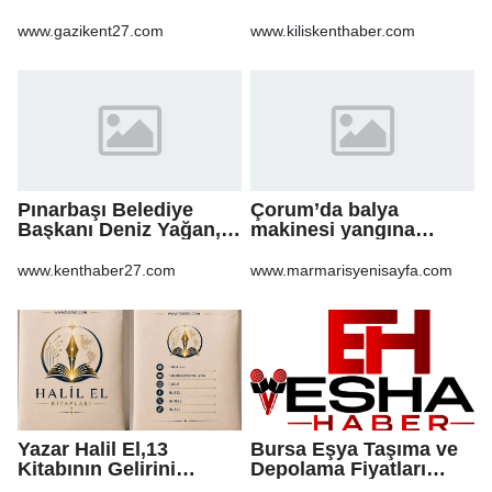
farklı bir gelecek
KALDIRIM YAPILMASI
öneriyoruz
VE BOZULAN
www.gazikent27.com
www.kiliskenthaber.com
KALDIRIMLARIN
ONARILMASI YAPIM İŞİ
Pınarbaşı Belediye
Çorum’da balya
Başkanı Deniz Yağan,
makinesi yangına
Yeni Parti’ye geçti
sebep oldu: 500 dönüm
anız küle döndü
www.kenthaber27.com
www.marmarisyenisayfa.com
Yazar Halil El,13
Bursa Eşya Taşıma ve
Kitabının Gelirini
Depolama Fiyatları
Öğrencilere Ayırdı
2026: Güvenli Hizmet