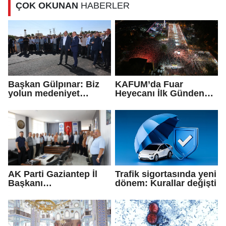
ÇOK OKUNAN
HABERLER
köprülerini
güçlendirmeye devam
edeceğiz
Başkan Gülpınar: Biz
KAFUM’da Fuar
yolun medeniyet
Heyecanı İlk Günden
olduğuna inanıyoruz
Zirve Yaptı
AK Parti Gaziantep İl
Trafik sigortasında yeni
Başkanı
dönem: Kurallar değişti
Fedaioğlu'ndan sivil
toplum kuruluşlarına
ziyaret: Gönül
köprülerini