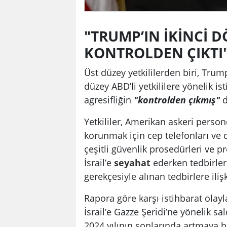
"TRUMP’IN İKİNCİ 
KONTROLDEN ÇIKTI
Üst düzey yetkililerden biri, Trum
düzey ABD’li yetkililere yönelik is
agresifliğin
"kontrolden çıkmış"
d
Yetkililer, Amerikan askeri persone
korunmak için cep telefonları ve 
çeşitli güvenlik prosedürleri ve pr
İsrail’e
seyahat
ederken tedbirlerin
gerekçesiyle alınan tedbirlere iliş
Rapora göre karşı istihbarat olay
İsrail’e Gazze Şeridi’ne yönelik sa
2024 yılının sonlarında artmaya b