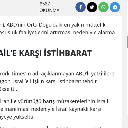
8587
OKUNMA
, ABD’nin Orta Doğu’daki en yakın müttefiki
k casusluk faaliyetlerini artırması nedeniyle alarma
İL’E KARŞI
İSTİHBARAT
k Times’ın adı açıklanmayan ABD’li yetkililere
n, İsrail’e ilişkin karşı istihbarat tehdit
kseltti.
ran ile yürüttüğü barış müzakerelerinin İsrail
 inanılması nedeniyle İsrail kaynaklı karşı
iyeye yükseltti.