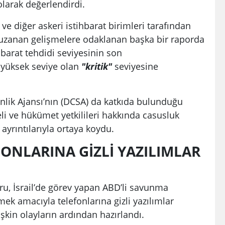
larak değerlendirdi.
 ve diğer askeri istihbarat birimleri tarafından
e uzanan gelişmelere odaklanan başka bir raporda
ihbarat tehdidi seviyesinin son
yüksek seviye olan
"kritik"
seviyesine
nlik Ajansı’nın (DCSA) da katkıda bulunduğu
eli ve hükümet yetkilileri hakkında casusluk
 ayrıntılarıyla ortaya koydu.
FONLARINA GİZLİ YAZILIMLAR
ru, İsrail’de görev yapan ABD’li savunma
ek amacıyla telefonlarına gizli yazılımlar
işkin olayların ardından hazırlandı.