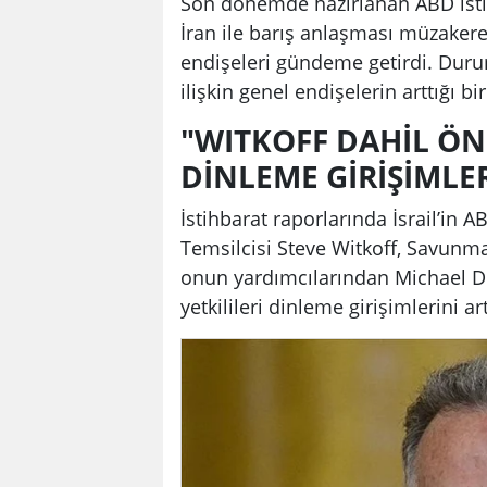
Son dönemde hazırlanan ABD istihba
İran ile barış anlaşması müzakere 
endişeleri gündeme getirdi. Durum,
ilişkin genel endişelerin arttığı b
"WITKOFF DAHİL ÖN
DİNLEME GİRİŞİMLER
İstihbarat raporlarında İsrail’in
Temsilcisi Steve Witkoff, Savunm
onun yardımcılarından Michael Di
yetkilileri dinleme girişimlerini ar