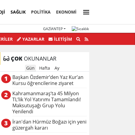
OJI
SAĞLIK
POLİTİKA
EKONOMİ
GAZIANTEP
nden Yolsuzluklar bitmek bilmiyor.
RİLER
YAZARLAR
İLETIŞIM
ÇOK
OKUNANLAR
Gün
Hafta
Ay
Başkan Özdemir’den Yaz Kur’an
1
Kursu öğrencilerine ziyaret
Kahramanmaraş’ta 45 Milyon
2
TL’lik Yol Yatırımı Tamamlandı!
Maksutuşağı Grup Yolu
Yenilendi
İran'dan Hürmüz Boğazı için yeni
3
güzergah kararı