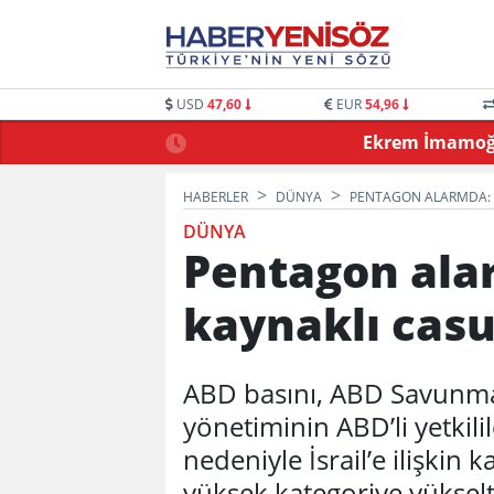
USD
47,60
EUR
54,96
 OYUNLARLA BULUŞTU
Ekrem İmamoğlu
HABERLER
DÜNYA
PENTAGON ALARMDA: İ
DÜNYA
Pentagon alar
kaynaklı casu
ABD basını, ABD Savunma 
yönetiminin ABD’li yetkilil
nedeniyle İsrail’e ilişkin k
yüksek kategoriye yükseltti