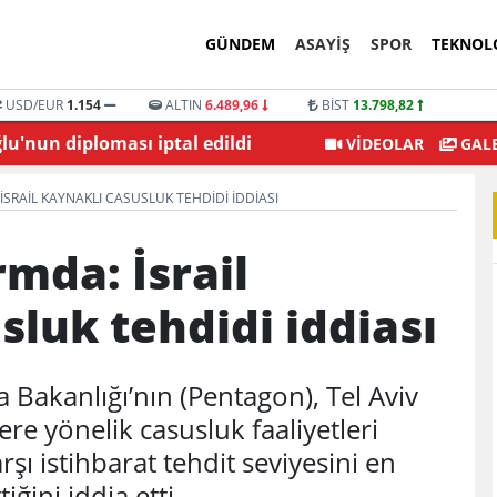
GÜNDEM
ASAYİŞ
SPOR
TEKNOL
USD/EUR
1.154
ALTIN
6.489,96
BİST
13.798,82
'nun diploması iptal edildi
Şehitkamil Belediyesi
VİDEOLAR
GALE
SRAIL KAYNAKLI CASUSLUK TEHDIDI IDDIASI
mda: İsrail
sluk tehdidi iddiası
Bakanlığı’nın (Pentagon), Tel Aviv
ere yönelik casusluk faaliyetleri
arşı istihbarat tehdit seviyesini en
ğini iddia etti.