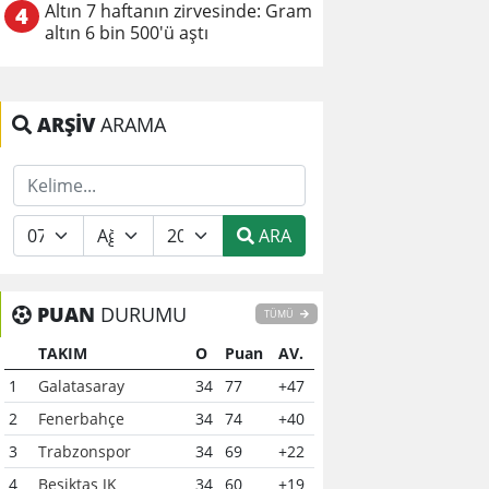
Altın 7 haftanın zirvesinde: Gram
4
altın 6 bin 500'ü aştı
ARŞİV
ARAMA
ARA
PUAN
DURUMU
TÜMÜ
TAKIM
O
Puan
AV.
1
Galatasaray
34
77
+47
2
Fenerbahçe
34
74
+40
3
Trabzonspor
34
69
+22
4
Beşiktaş JK
34
60
+19