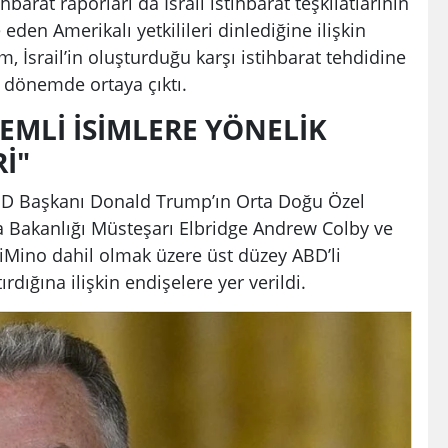
rat raporları da İsrail istihbarat teşkilatlarının
eden Amerikalı yetkilileri dinlediğine ilişkin
 İsrail’in oluşturduğu karşı istihbarat tehdidine
ir dönemde ortaya çıktı.
EMLİ İSİMLERE YÖNELİK
İ"
 ABD Başkanı Donald Trump’ın Orta Doğu Özel
a Bakanlığı Müsteşarı Elbridge Andrew Colby ve
Mino dahil olmak üzere üst düzey ABD’li
tırdığına ilişkin endişelere yer verildi.