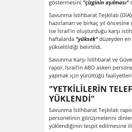
göstermesini
"çizginin aşılması"
o
Savunma İstihbarat Teşkilatı (DIA)
hazırlanan ve birkaç yıl öncesin
ise İsrail’in oluşturduğu karşı ist
haftalarda
"yüksek"
düzeyden en 
yükseltildiği belirtildi.
Savunma Karşı İstihbarat ve Güve
rapor, İsrail’in ABD askeri person
yapmak için yürüttüğü faaliyetleri
"YETKİLİLERİN TELE
YÜKLENDİ"
Savunma İstihbarat Teşkilatı rapo
personelinin görüşmelerini dinlem
yüklendiğinin tespit edilmesine il