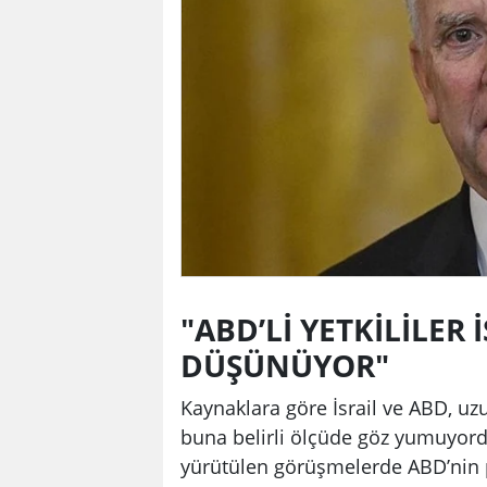
"ABD’Lİ YETKİLİLER İ
DÜŞÜNÜYOR"
Kaynaklara göre İsrail ve ABD, uzun
buna belirli ölçüde göz yumuyordu. 
yürütülen görüşmelerde ABD’nin p