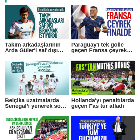
Takım arkadaşlarının
Paraguay'ı tek golle
Arda Güler'i saf dışı
geçen Fransa çeyrek
bırakmak istediği
finale yükseldi
iddiası!
Belçika uzatmalarda
Hollanda'yı penaltılarda
Senegal’i yenerek son
geçen Fas tur atladı
16’ya yükseldi