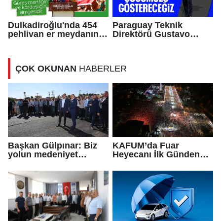
Dulkadiroğlu'nda 454
Paraguay Teknik
pehlivan er meydanına
Direktörü Gustavo
çıktı
Alfaro: Avustralya’dan
daha farklı oynayacağız
ÇOK OKUNAN
HABERLER
Başkan Gülpınar: Biz
KAFUM’da Fuar
yolun medeniyet
Heyecanı İlk Günden
olduğuna inanıyoruz
Zirve Yaptı