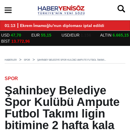
LARLA BULUŞTU
01:13 ┋ Ekrem İmamoğlu'nun diploması iptal edildi
14
USD
47,70
EUR
55,15
USD/EUR
1.156
ALTIN
6.665,15
BİST
13.772,96
HABERLER
SPOR
ŞAHINBEY BELEDIYE SPOR KULÜBÜ AMPUTE FUTBOL TAKIMI...
SPOR
Şahinbey Belediye
Spor Kulübü Ampute
Futbol Takımı ligin
bitimine 2 hafta kala