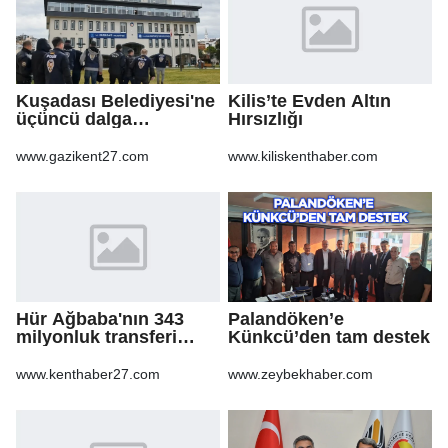
Kuşadası Belediyesi'ne
Kilis’te Evden Altın
üçüncü dalga
Hırsızlığı
operasyon
www.gazikent27.com
www.kiliskenthaber.com
Hür Ağbaba'nın 343
Palandöken’e
milyonluk transferi
Künkcü’den tam destek
MASAK raporunda! Veli
Ağbaba'ya milyonlar
www.kenthaber27.com
www.zeybekhaber.com
gitmiş