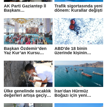
AK Parti Gaziantep İl
Trafik sigortasında yeni
Başkanı
dönem: Kurallar değişti
Fedaioğlu'ndan sivil
toplum kuruluşlarına
ziyaret: Gönül
köprülerini
güçlendirmeye devam
edeceğiz
Başkan Özdemir’den
ABD'de 18 binin
Yaz Kur’an Kursu
üzerinde kişinin
öğrencilerine ziyaret
yakalandığı
'siklosporiyazis'
salgını: 2 kişi hayatını
kaybetti
Ülke genelinde sıcaklık
İran'dan Hürmüz
değerleri artışa geçiyor:
Boğazı için yeni
Bazı illerde yağmur
güzergah kararı
görülecek