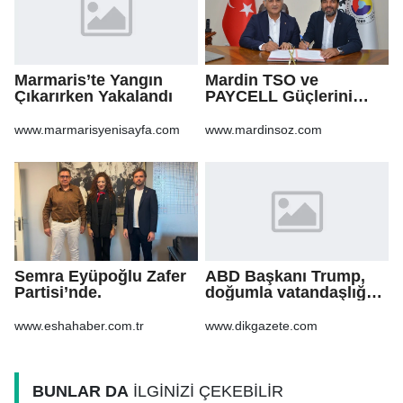
Marmaris’te Yangın
Mardin TSO ve
Çıkarırken Yakalandı
PAYCELL Güçlerini
Birleştirdi
www.marmarisyenisayfa.com
www.mardinsoz.com
Semra Eyüpoğlu Zafer
ABD Başkanı Trump,
Partisi’nde.
doğumla vatandaşlığa
yönelik kısıtlamaları
genişleten
www.eshahaber.com.tr
www.dikgazete.com
kararnameler imzaladı
BUNLAR DA
İLGİNİZİ ÇEKEBİLİR