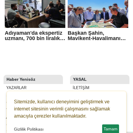
Adıyaman'da ekspertiz
Başkan Şahin,
uzmanı, 700 bin liralık
Mavikent-Havalimanı
dolandırıcı tuzağını
yolu çalışmalarını
bozdu
inceledi
Haber Yenisöz
YASAL
YAZARLAR
İLETIŞIM
SON DAKİKA
KÜNYE
Sitemizde, kullanıcı deneyimini geliştirmek ve
GALERİLER
YAYIN İLKELERI
internet sitesinin verimli çalışmasını sağlamak
VİDEOLAR
KURALLAR
amacıyla çerezler kullanılmaktadır.
ANKETLER
GIZLILIK
GAZETELER
KULLANICI SÖZLEŞMESI
Tamam
Gizlilik Politikası
YEDİBAŞAK ONLİNE BAĞIŞ
VERI POLITIKASI