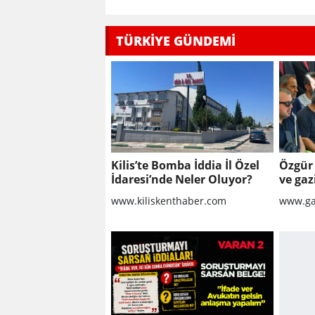
TÜRKİYE GÜNDEMİ
Kilis’te Bomba İddia İl Özel
Özgür 
İdaresi’nde Neler Oluyor?
ve gazi
www.kiliskenthaber.com
www.ga