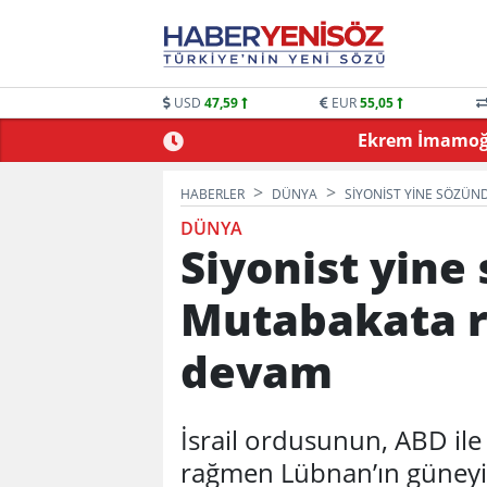
USD
47,59
EUR
55,05
 OYUNLARLA BULUŞTU
Ekrem İmamoğlu
HABERLER
DÜNYA
SIYONIST YINE SÖZÜ
DÜNYA
Siyonist yin
Mutabakata 
devam
İsrail ordusunun, ABD il
rağmen Lübnan’ın güneyin