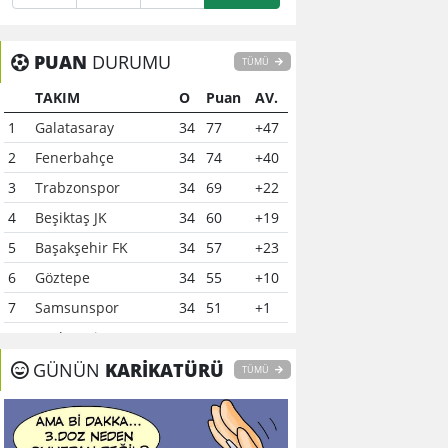
PUAN
DURUMU
TÜMÜ
TAKIM
O
Puan
AV.
1
Galatasaray
34
77
+47
2
Fenerbahçe
34
74
+40
3
Trabzonspor
34
69
+22
4
Beşiktaş JK
34
60
+19
5
Başakşehir FK
34
57
+23
6
Göztepe
34
55
+10
7
Samsunspor
34
51
+1
8
Çaykur Rizespor
34
41
-6
9
GÜNÜN
Konyaspor
KARİKATÜRÜ
34
40
-7
TÜMÜ
10
Kocaelispor
34
37
-12
11
Alanyaspor
34
37
0