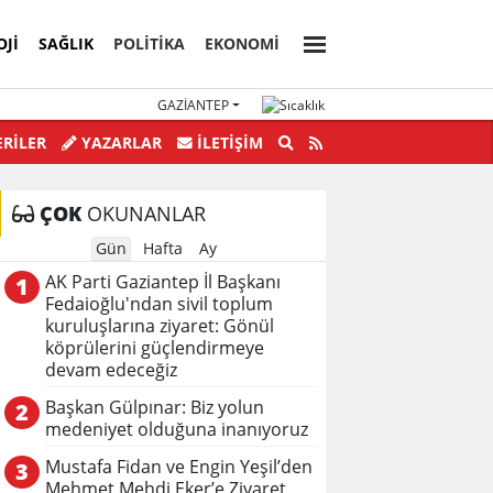
OJI
SAĞLIK
POLİTİKA
EKONOMİ
GAZIANTEP
nden Yolsuzluklar bitmek bilmiyor.
RİLER
YAZARLAR
İLETIŞIM
ÇOK
OKUNANLAR
Gün
Hafta
Ay
AK Parti Gaziantep İl Başkanı
1
Fedaioğlu'ndan sivil toplum
kuruluşlarına ziyaret: Gönül
köprülerini güçlendirmeye
devam edeceğiz
Başkan Gülpınar: Biz yolun
2
medeniyet olduğuna inanıyoruz
Mustafa Fidan ve Engin Yeşil’den
3
Mehmet Mehdi Eker’e Ziyaret