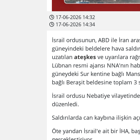
17-06-2026 14:32
17-06-2026 14:34
İsrail ordusunun, ABD ile İran a
güneyindeki beldelere hava saldırıl
uzatılan
ateşkes
ve uyarılara rağ
Lübnan resmi ajansı NNA'nın haberi
güneydeki Sur kentine bağlı Mansur
bağlı Beraşit beldesine toplam 3 s
İsrail ordusu Nebatiye vilayetind
düzenledi.
Saldırılarda can kaybına ilişkin a
Öte yandan İsrail'e ait bir İHA, b
gerçekleştiriyor.