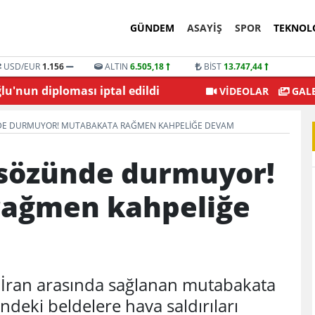
GÜNDEM
ASAYİŞ
SPOR
TEKNOL
USD/EUR
1.156
ALTIN
6.505,18
BİST
13.747,44
'nun diploması iptal edildi
Şehitkamil Belediyesi
VİDEOLAR
GALE
NDE DURMUYOR! MUTABAKATA RAĞMEN KAHPELIĞE DEVAM
e sözünde durmuyor!
rağmen kahpeliğe
e İran arasında sağlanan mutabakata
deki beldelere hava saldırıları