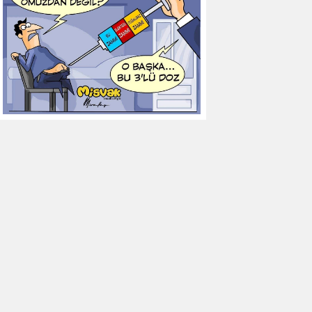
12
Gaziantep FK
34
37
-15
13
Kasımpaşa
34
35
-16
14
Gençlerbirliği
34
34
-11
15
Eyüpspor
34
33
-15
16
Antalyaspor
34
32
-22
17
Kayserispor
34
30
-35
18
Fatih Karagümrük
34
30
-23