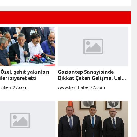
Özel, şehit yakınları
Gaziantep Sanayisinde
leri ziyaret etti
Dikkat Çeken Gelişme, Uslu
Group Finansal Yeniden
zikent27.com
www.kenthaber27.com
Yapılandırma Sürecine Girdi