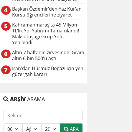
Başkan Özdemir’den Yaz Kur’an
4
Kursu öğrencilerine ziyaret
Kahramanmaraş’ta 45 Milyon
5
TL’lik Yol Yatırımı Tamamlandı!
Maksutuşağı Grup Yolu
Yenilendi
Altın 7 haftanın zirvesinde: Gram
6
altın 6 bin 500'ü aştı
İran'dan Hürmüz Boğazı için yeni
7
güzergah kararı
ARŞİV
ARAMA
ARA