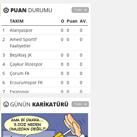
PUAN
DURUMU
TÜMÜ
TAKIM
O
Puan
AV.
1
Alanyaspor
0
0
0
2
Amed Sportif
0
0
0
Faaliyetler
3
Beşiktaş JK
0
0
0
4
Çaykur Rizespor
0
0
0
5
Çorum FK
0
0
0
6
Erzurumspor FK
0
0
0
7
Eyüpspor
0
0
0
8
Fenerbahçe
0
0
0
GÜNÜN
KARİKATÜRÜ
TÜMÜ
9
Galatasaray
0
0
0
10
Gaziantep FK
0
0
0
11
Gençlerbirliği
0
0
0