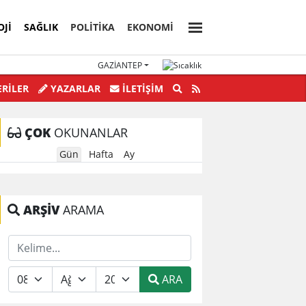
OJI
SAĞLIK
POLİTİKA
EKONOMİ
GAZIANTEP
nden Yolsuzluklar bitmek bilmiyor.
RİLER
YAZARLAR
İLETIŞIM
ÇOK
OKUNANLAR
Gün
Hafta
Ay
ARŞİV
ARAMA
ARA