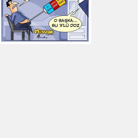
12
Göztepe
0
0
0
13
Başakşehir FK
0
0
0
14
Kasımpaşa
0
0
0
15
Kocaelispor
0
0
0
16
Konyaspor
0
0
0
17
Samsunspor
0
0
0
18
Trabzonspor
0
0
0