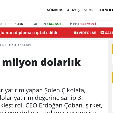
GÜNDEM
ASAYİŞ
SPOR
TEKNOL
USD/EUR
1.156
ALTIN
6.660,55
BİST
13.779,39
'nun diploması iptal edildi
Şehitkamil Belediyesi
VİDEOLAR
GALE
ON DOLARLIK YATIRIM
 milyon dolarlık
ar yatırım yapan Şölen Çikolata,
olar yatırım değerine sahip 3.
çekleştirdi. CEO Erdoğan Çoban, şirket,
0 milyon dolara, toplam cirosunu ise