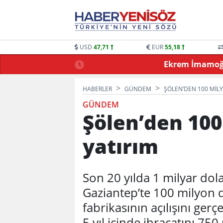
USD
47,71
EUR
55,18
 OYUNLARLA BULUŞTU
Ekrem İmamoğlu
HABERLER
GÜNDEM
ŞÖLEN’DEN 100 MILY
GÜNDEM
Şölen’den 100
yatırım
Son 20 yılda 1 milyar dol
Gaziantep’te 100 milyon d
fabrikasının açılışını ger
5 yıl içinde ihracatını 75