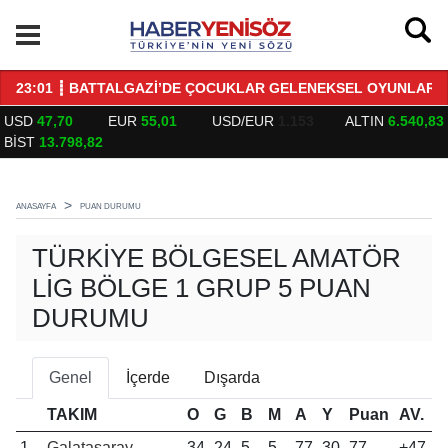
23:01 ┋ BATTALGAZİ’DE ÇOCUKLAR GELENEKSEL OYUNLARL
01
USD
47,70
EUR
55,01
USD/EUR
1.153
ALTIN
6.540,83
BİST
13.798,82
ANASAYFA
PUAN DURUMU
TÜRKIYE BÖLGESEL AMATÖR
LIG BÖLGE 1 GRUP 5 PUAN
DURUMU
Genel
İçerde
Dışarda
TAKIM
O
G
B
M
A
Y
Puan
AV.
1
Galatasaray
34
24
5
5
77
30
77
+47