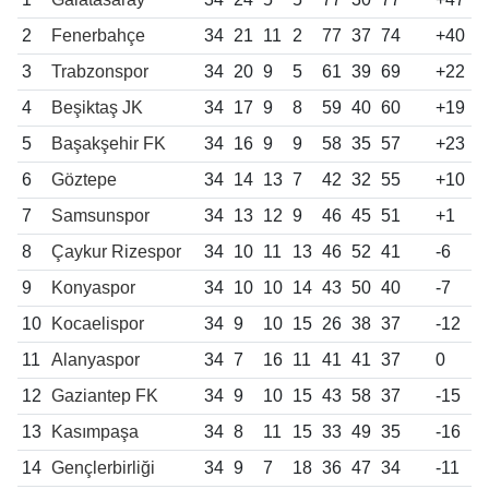
2
Fenerbahçe
34
21
11
2
77
37
74
+40
3
Trabzonspor
34
20
9
5
61
39
69
+22
4
Beşiktaş JK
34
17
9
8
59
40
60
+19
5
Başakşehir FK
34
16
9
9
58
35
57
+23
6
Göztepe
34
14
13
7
42
32
55
+10
7
Samsunspor
34
13
12
9
46
45
51
+1
8
Çaykur Rizespor
34
10
11
13
46
52
41
-6
9
Konyaspor
34
10
10
14
43
50
40
-7
10
Kocaelispor
34
9
10
15
26
38
37
-12
11
Alanyaspor
34
7
16
11
41
41
37
0
12
Gaziantep FK
34
9
10
15
43
58
37
-15
13
Kasımpaşa
34
8
11
15
33
49
35
-16
14
Gençlerbirliği
34
9
7
18
36
47
34
-11