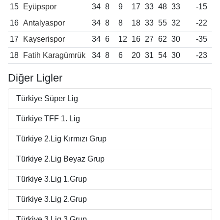
15
Eyüpspor
34
8
9
17
33
48
33
-15
16
Antalyaspor
34
8
8
18
33
55
32
-22
17
Kayserispor
34
6
12
16
27
62
30
-35
18
Fatih Karagümrük
34
8
6
20
31
54
30
-23
Diğer Ligler
Türkiye Süper Lig
Türkiye TFF 1. Lig
Türkiye 2.Lig Kırmızı Grup
Türkiye 2.Lig Beyaz Grup
Türkiye 3.Lig 1.Grup
Türkiye 3.Lig 2.Grup
Türkiye 3.Lig 3.Grup